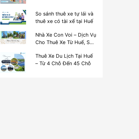
So sánh thuê xe tự lái và
thuê xe có tài xế tại Huế
Nhà Xe Con Voi – Dịch Vụ
Cho Thuê Xe Từ Huế, Sân
Bay Phú Bài Đi Thánh Địa
Thuê Xe Du Lịch Tại Huế
La Vang
– Từ 4 Chỗ Đến 45 Chỗ