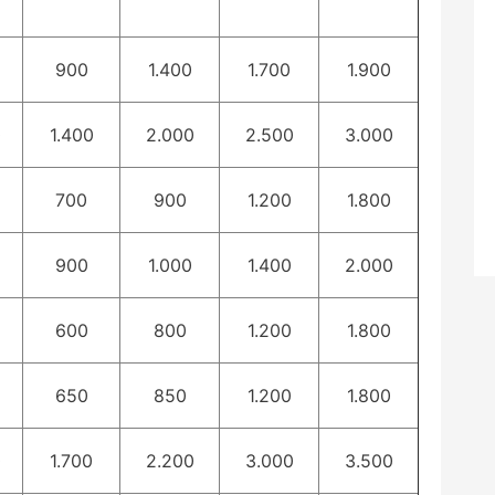
900
1.400
1.700
1.900
0
1.400
2.000
2.500
3.000
700
900
1.200
1.800
900
1.000
1.400
2.000
600
800
1.200
1.800
650
850
1.200
1.800
0
1.700
2.200
3.000
3.500