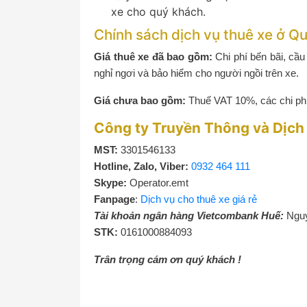
xe cho quý khách.
Chính sách dịch vụ thuê xe ở Qu
Giá thuê xe đã bao gồm:
Chi phí bến bãi, cầu
nghỉ ngơi và bảo hiểm cho người ngồi trên xe.
Giá chưa bao gồm:
Thuế VAT 10%, các chi phí p
Công ty Truyền Thông và Dịch
MST:
3301546133
Hotline, Zalo, Viber:
0932 464 111
Skype:
Operator.emt
Fanpage
:
Dịch vụ cho thuê xe giá rẻ
Tài khoản ngân hàng Vietcombank Huế:
Nguy
STK:
0161000884093
Trân trọng cám ơn quý khách !