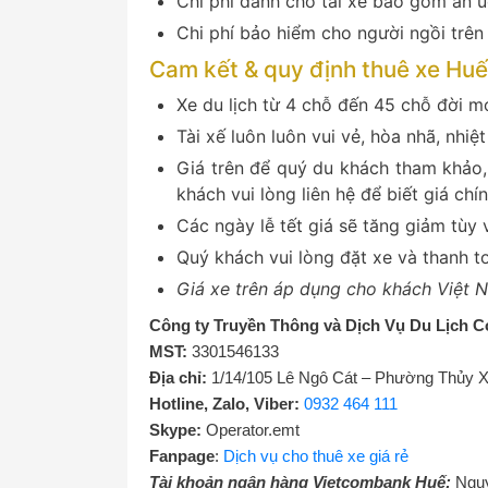
Chi phí dành cho tài xế bao gồm ăn u
Chi phí bảo hiểm cho người ngồi trên 
Cam kết & quy định thuê xe Huế
Xe du lịch từ 4 chỗ đến 45 chỗ đời mớ
Tài xế luôn luôn vui vẻ, hòa nhã, nhiệt
Giá trên để quý du khách tham khảo,
khách vui lòng liên hệ để biết giá chí
Các ngày lễ tết giá sẽ tăng giảm tùy 
Quý khách vui lòng đặt xe và thanh 
Giá xe trên áp dụng cho khách Việt 
Công ty Truyền Thông và Dịch Vụ Du Lịch C
MST:
3301546133
Địa chỉ:
1/14/105 Lê Ngô Cát – Phường Thủy 
Hotline, Zalo, Viber:
0932 464 111
Skype:
Operator.emt
Fanpage
:
Dịch vụ cho thuê xe giá rẻ
Tài khoản ngân hàng Vietcombank Huế:
Nguy