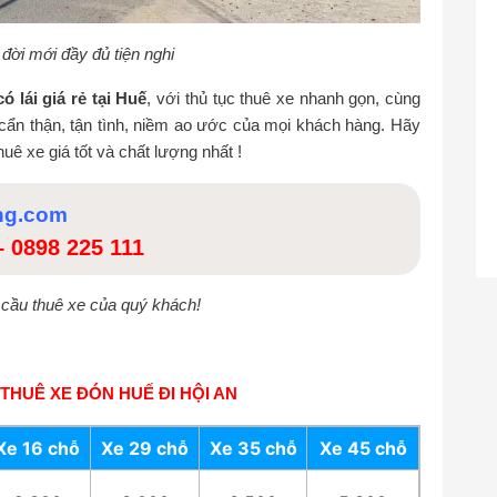
đời mới đầy đủ tiện nghi
ó lái giá rẻ tại Huế
, với thủ tục thuê xe nhanh gọn, cùng
e cẩn thận, tận tình, niềm ao ước của mọi khách hàng. Hãy
uê xe giá tốt và chất lượng nhất !
ng.com
–
0898 225 111
u cầu thuê xe của quý khách!
THUÊ XE ĐÓN HUẾ ĐI HỘI AN
Xe 16 chỗ
Xe 29 chỗ
Xe 35 chỗ
Xe 45 chỗ