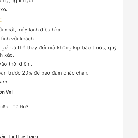
ống, nghỉ ngơi.
xe.
:
i nhất, máy lạnh điều hòa.
 tình với khách
 giá có thể thay đổi mà không kịp báo trước, quý
nh xác.
vào thời điểm.
toán trước 20% để bảo đảm chắc chắn.
Nam
on Voi
Xuân – TP Huế
ễn Thị Thùy Trang