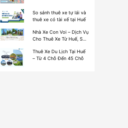
So sánh thuê xe tự lái và
thuê xe có tài xế tại Huế
Nhà Xe Con Voi – Dịch Vụ
Cho Thuê Xe Từ Huế, Sân
Bay Phú Bài Đi Thánh Địa
Thuê Xe Du Lịch Tại Huế
La Vang
– Từ 4 Chỗ Đến 45 Chỗ