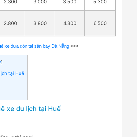
2.300
3.000
3.500
5.300
2.800
3.800
4.300
6.500
uê xe đưa đón tại sân bay Đà Nẵng
<<<
o
]
lịch tại Huế
ê xe du lịch tại Huế