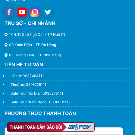
Thuê Xe Du Lịch Tại Huế – Từ 4 Chỗ Đến 45 Chỗ
TRỤ SỞ - CHI NHÁNH
1/14/105 Lê Ngô Cát - TP Huế (*)
08 Xuân Diệu - TP Đà Nẵng
83 Hoàng Xiệu - TP Nha Trang
LIÊN HỆ TƯ VẤN
Hỗ trợ: 0932464111
Thuê xe: 0898225111
Sale Tour Nội Địa : 0935275111
Sale Tour Nước Ngoài: 0836005588
PHƯƠNG THỨC THANH TOÁN