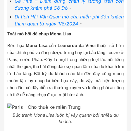
Ga Huế – Điểm dừng chân lý tưởng trên con
đường khám phá Cố Đô
-
Di tích Hải Vân Quan mở cửa miễn phí đón khách
tham quan từ ngày 1/8/2024
-
Toát mồ hôi để chụp Mona Lisa
Bức họa
Mona Lisa
của
Leonardo da Vinci
thuộc sở hữu
của chính phủ và đang được trưng bày tại bảo tàng Louvre ở
Paris, nước Pháp. Đây là một trong những kiệt tác nổi tiếng
nhất thế giới, thu hút đông đảo sự quan tâm của du khách khi
tới bảo tàng. Bất kỳ du khách nào khi đến đây cũng mong
muốn tận tay chụp lại bức họa này, do vậy mà hiện tượng
chen lấn, xô đẩy diễn ra thường xuyên và không phải ai cũng
có thể dễ dàng chụp được một bức ảnh.
Bức tranh Mona Lisa luôn bị vây quanh bởi nhiều du
khách.