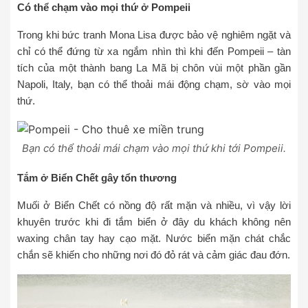
Có thể chạm vào mọi thứ ở Pompeii
Trong khi bức tranh Mona Lisa được bảo vệ nghiêm ngặt và
chỉ có thể đứng từ xa ngắm nhìn thì khi đến Pompeii – tàn
tích của một thành bang La Mã bị chôn vùi một phần gần
Napoli, Italy, bạn có thể thoải mái động chạm, sờ vào mọi
thứ.
Bạn có thể thoải mái chạm vào mọi thứ khi tới Pompeii.
Tắm ở Biển Chết gây tổn thương
Muối ở Biển Chết có nồng độ rất mặn và nhiều, vì vậy lời
khuyên trước khi đi tắm biển ở đây du khách không nên
waxing chân tay hay cạo mặt. Nước biển mặn chát chắc
chắn sẽ khiến cho những nơi đó đỏ rát và cảm giác đau đớn.