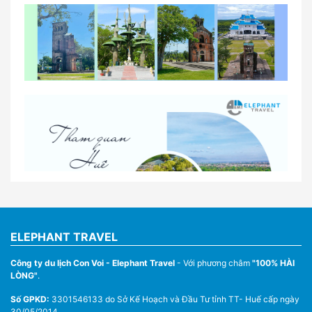
So sánh thuê xe tự lái và thuê xe có tài xế tại Huế
Lịch trình gợi ý cho khách thuê xe 1 ngày tham
quan tại Huế
Nhà Xe Con Voi – Dịch Vụ Cho Thuê Xe Từ Huế,
Sân Bay Phú Bài Đi Thánh Địa La Vang
ELEPHANT TRAVEL
Công ty du lịch Con Voi - Elephant Travel
- Với phương châm
"100% HÀI
LÒNG"
.
Số GPKD:
3301546133 do Sở Kế Hoạch và Đầu Tư tỉnh TT- Huế cấp ngày
30/05/2014.