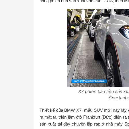
hàng phiên bản sản xuất vào cuối 2018, theo Mo
X7 phiên bản tiền sản xu
Spartanbu
Thiết kế của BMW X7. mẫu SUV mới này lấy c
ra mắt tại triển lãm ôtô Frankfurt (Đức) diễn 
sản xuất tại dây chuyền lắp ráp ở nhà máy Spa