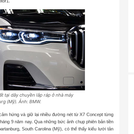
tor1.
ất tại dây chuyền lắp ráp ở nhà máy
rg (Mỹ). Ảnh: BMW.
ảm hứng và giữ lại nhiều đường nét từ X7 Concept từng
ra tháng 9 năm nay. Qua những bức ảnh chụp phiên bản tiền
rtanburg, South Carolina (Mỹ), có thể thấy kiểu lưới tản