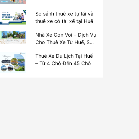
So sánh thuê xe tự lái và
thuê xe có tài xế tại Huế
Nhà Xe Con Voi – Dịch Vụ
Cho Thuê Xe Từ Huế, Sân
Bay Phú Bài Đi Thánh Địa
Thuê Xe Du Lịch Tại Huế
La Vang
– Từ 4 Chỗ Đến 45 Chỗ