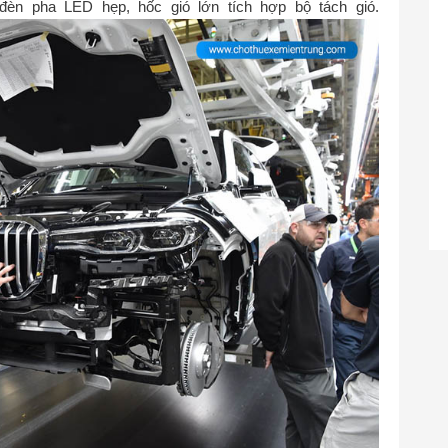
đèn pha LED hẹp, hốc gió lớn tích hợp bộ tách gió.