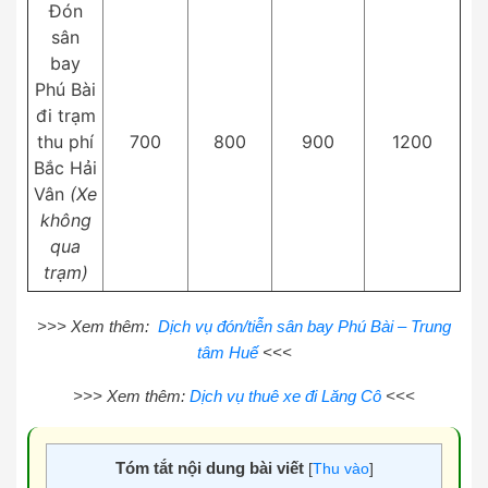
Đón
sân
bay
Phú Bài
đi trạm
thu phí
700
800
900
1200
Bắc Hải
Vân
(Xe
không
qua
trạm)
>>> Xem thêm:
Dịch vụ đón/tiễn sân bay Phú Bài – Trung
tâm Huế
<<<
>>> Xem thêm:
Dịch vụ thuê xe đi Lăng Cô
<<<
Tóm tắt nội dung bài viết
[
Thu vào
]