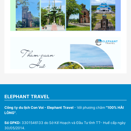
So sánh thuê xe tự lái và thuê xe có tài xế tại Huế
Lịch trình gợi ý cho khách thuê xe 1 ngày tham
quan tại Huế
Nhà Xe Con Voi – Dịch Vụ Cho Thuê Xe Từ Huế,
Sân Bay Phú Bài Đi Thánh Địa La Vang
ELEPHANT TRAVEL
Công ty du lịch Con Voi - Elephant Travel
- Với phương châm
"100% HÀI
LÒNG"
.
Số GPKD:
3301546133 do Sở Kế Hoạch và Đầu Tư tỉnh TT- Huế cấp ngày
30/05/2014.
Thuê Xe Du Lịch Tại Huế – Từ 4 Chỗ Đến 45 Chỗ