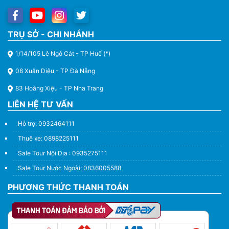
TRỤ SỞ - CHI NHÁNH
1/14/105 Lê Ngô Cát - TP Huế (*)
08 Xuân Diệu - TP Đà Nẵng
83 Hoàng Xiệu - TP Nha Trang
LIÊN HỆ TƯ VẤN
Hỗ trợ: 0932464111
Thuê xe: 0898225111
Sale Tour Nội Địa : 0935275111
Sale Tour Nước Ngoài: 0836005588
PHƯƠNG THỨC THANH TOÁN