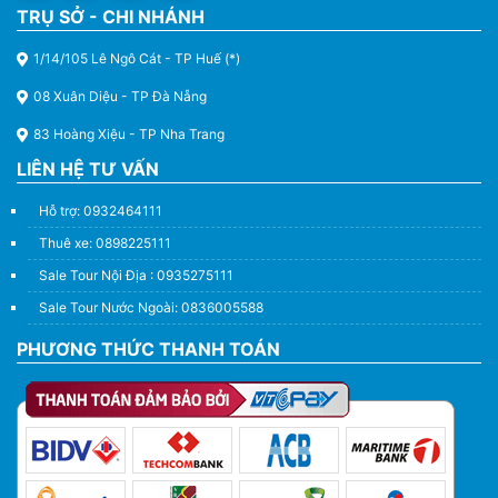
TRỤ SỞ - CHI NHÁNH
1/14/105 Lê Ngô Cát - TP Huế (*)
08 Xuân Diệu - TP Đà Nẵng
83 Hoàng Xiệu - TP Nha Trang
LIÊN HỆ TƯ VẤN
Hỗ trợ: 0932464111
Thuê xe: 0898225111
Sale Tour Nội Địa : 0935275111
Sale Tour Nước Ngoài: 0836005588
PHƯƠNG THỨC THANH TOÁN