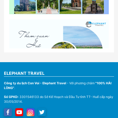
So sánh thuê xe tự lái và thuê xe có tài xế tại Huế
Lịch trình gợi ý cho khách thuê xe 1 ngày tham
quan tại Huế
Nhà Xe Con Voi – Dịch Vụ Cho Thuê Xe Từ Huế,
Sân Bay Phú Bài Đi Thánh Địa La Vang
ELEPHANT TRAVEL
Công ty du lịch Con Voi - Elephant Travel
- Với phương châm
"100% HÀI
LÒNG"
.
Số GPKD:
3301546133 do Sở Kế Hoạch và Đầu Tư tỉnh TT- Huế cấp ngày
30/05/2014.
Thuê Xe Du Lịch Tại Huế – Từ 4 Chỗ Đến 45 Chỗ