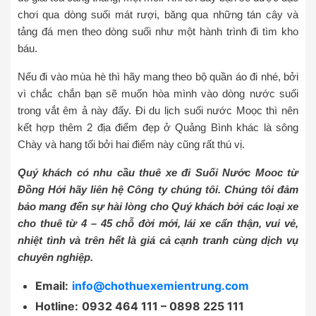
chơi qua dòng suối mát rượi, băng qua những tán cây và
tảng đá men theo dòng suối như một hành trình đi tìm kho
báu.
Nếu đi vào mùa hè thì hãy mang theo bộ quần áo đi nhé, bởi
vì chắc chắn bạn sẽ muốn hòa mình vào dòng nước suối
trong vắt êm ả này đấy. Đi du lịch suối nước Moọc thì nên
kết hợp thêm 2 địa điểm đẹp ở Quảng Bình khác là sông
Chày và hang tối bởi hai điểm này cũng rất thú vị.
Quý khách có nhu cầu thuê xe đi Suối Nước Mooc từ
Đồng Hới hãy liên hệ Công ty chúng tôi. Chúng tôi đảm
bảo mang đến sự hài lòng cho Quý khách bởi các loại xe
cho thuê từ 4 – 45 chỗ đời mới, lái xe cẩn thận, vui vẻ,
nhiệt tình và trên hết là giá cả cạnh tranh cùng dịch vụ
chuyên nghiệp.
Email:
info@chothuexemientrung.com
Hotline:
0932 464 111 – 0898 225 111