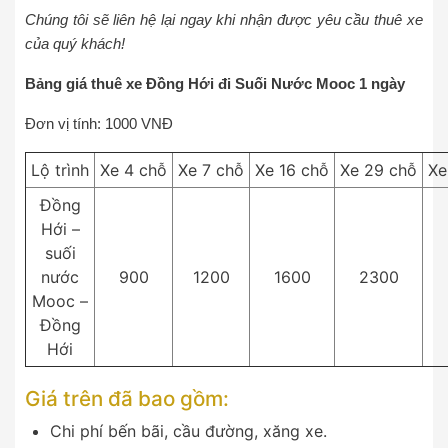
Chúng tôi sẽ liên hệ lại ngay khi nhận được yêu cầu thuê xe
của quý khách!
Bảng giá thuê xe Đồng Hới đi Suối Nước Mooc 1 ngày
Đơn vị tính: 1000 VNĐ
Lộ trình
Xe 4 chỗ
Xe 7 chỗ
Xe 16 chỗ
Xe 29 chỗ
Xe
Đồng
Hới –
suối
nước
900
1200
1600
2300
Mooc –
Đồng
Hới
Giá trên đã bao gồm:
Chi phí bến bãi, cầu đường, xăng xe.