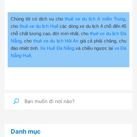
Chúng tôi có dịch vụ cho
thuê xe du lịch ở miền Trung
,
cho
thuê xe du lịch Huế
các dòng xe du lịch 4 chỗ đến 45
chỗ chất lượng cao, đời mới nhất, cho
thuê xe du lịch Đà
Nẵng
, cho
thuê xe du lịch Hội An
giá cả phải chăng, chu
đáo nhiệt tình.
Xe Huế Đà Nẵng
và chiều ngược lại
xe Đà
Nẵng Huế
.
Danh mục