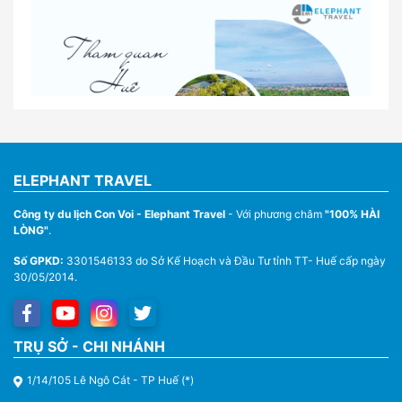
quan tại Huế
Nhà Xe Con Voi – Dịch Vụ Cho Thuê Xe Từ Huế,
Sân Bay Phú Bài Đi Thánh Địa La Vang
ELEPHANT TRAVEL
Công ty du lịch Con Voi - Elephant Travel
- Với phương châm
"100% HÀI
LÒNG"
.
Số GPKD:
3301546133 do Sở Kế Hoạch và Đầu Tư tỉnh TT- Huế cấp ngày
30/05/2014.
Thuê Xe Du Lịch Tại Huế – Từ 4 Chỗ Đến 45 Chỗ
TRỤ SỞ - CHI NHÁNH
1/14/105 Lê Ngô Cát - TP Huế (*)