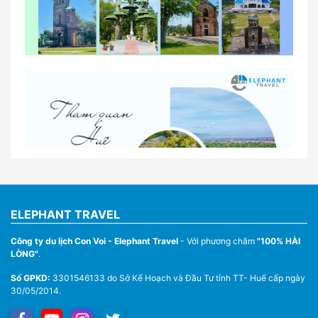
So sánh thuê xe tự lái và thuê xe có tài xế tại Huế
Lịch trình gợi ý cho khách thuê xe 1 ngày tham
quan tại Huế
Nhà Xe Con Voi – Dịch Vụ Cho Thuê Xe Từ Huế,
Sân Bay Phú Bài Đi Thánh Địa La Vang
ELEPHANT TRAVEL
Công ty du lịch Con Voi - Elephant Travel
- Với phương châm
"100% HÀI
LÒNG"
.
Số GPKD:
3301546133 do Sở Kế Hoạch và Đầu Tư tỉnh TT- Huế cấp ngày
30/05/2014.
Thuê Xe Du Lịch Tại Huế – Từ 4 Chỗ Đến 45 Chỗ