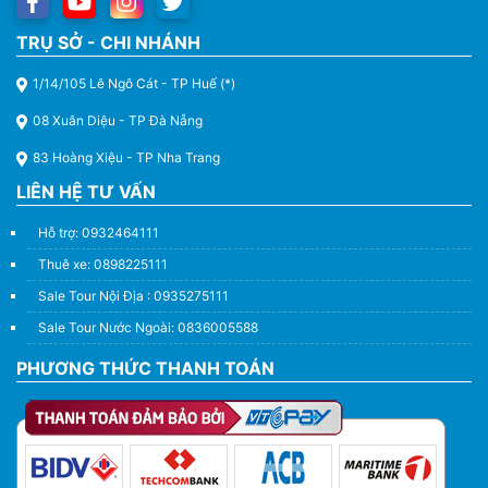
TRỤ SỞ - CHI NHÁNH
1/14/105 Lê Ngô Cát - TP Huế (*)
08 Xuân Diệu - TP Đà Nẵng
83 Hoàng Xiệu - TP Nha Trang
LIÊN HỆ TƯ VẤN
Hỗ trợ: 0932464111
Thuê xe: 0898225111
Sale Tour Nội Địa : 0935275111
Sale Tour Nước Ngoài: 0836005588
PHƯƠNG THỨC THANH TOÁN