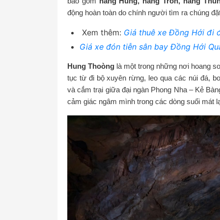
bao gồm
hang Hùng, hang Tròn, hang Thu
động hoàn toàn do chính người tìm ra chúng đặt
Xem thêm:
Giá thuê xe Đồng Hới đi
Giá xe đón tiễn sân bay Đồng Hới Qu
Hung Thoòng
là một trong những nơi hoang sơ
tục từ đi bộ xuyên rừng, leo qua các núi đá, 
và cắm trại giữa đại ngàn Phong Nha – Kẻ Bàn
cảm giác ngâm mình trong các dòng suối mát l