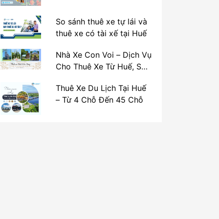
So sánh thuê xe tự lái và
thuê xe có tài xế tại Huế
Nhà Xe Con Voi – Dịch Vụ
Cho Thuê Xe Từ Huế, Sân
Bay Phú Bài Đi Thánh Địa
Thuê Xe Du Lịch Tại Huế
La Vang
– Từ 4 Chỗ Đến 45 Chỗ