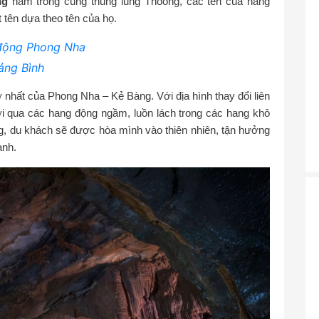
ng
nằm trong cùng thung lũng Thoòng, các tên của hang
 tên dựa theo tên của họ.
 động Phong Nha
ảng Bình
 nhất của Phong Nha – Kẻ Bàng. Với địa hình thay đổi liên
bơi qua các hang động ngầm, luồn lách trong các hang khô
g, du khách sẽ được hòa mình vào thiên nhiên, tận hưởng
ạnh.