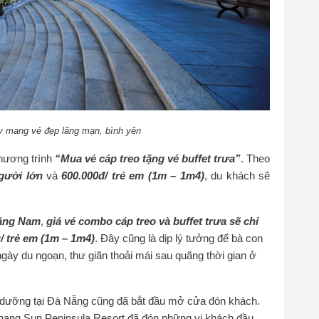
 mang vẻ đẹp lãng mạn, bình yên
chương trình
“Mua vé cáp treo tặng vé buffet trưa”
. Theo
gười lớn
và
600.000đ/ trẻ em (1m – 1m4)
, du khách sẽ
ảng Nam
,
giá vé combo cáp treo và buffet trưa sẽ chỉ
/ trẻ em (1m – 1m4)
. Đây cũng là dịp lý tưởng để bà con
gày du ngoạn, thư giãn thoải mái sau quãng thời gian ở
ỉ dưỡng tại Đà Nẵng cũng đã bắt đầu mở cửa đón khách.
anang Sun Peninsula Resort đã đón những vị khách đầu