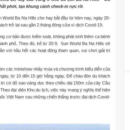
ất phới, tạo khung cảnh check-in rực rỡ.
World Ba Na Hills cho hay bắt đầu từ hôm nay, ngày 20-
ách trở lại sau gần 2 tháng đóng cửa vì dịch Covid-19.
ẵng cơ bản được kiểm soát, không phát sinh thêm ca bệnh
ành phố. Theo đó, kể từ 20-9, Sun World Ba Na Hills sẽ
n với hầu hết các hoạt động tham quan, vui chơi giải trí
gồm các minishow nhảy múa và chương trình biểu diễn của
ngày, từ 10 đến 15 giờ hằng ngày. Để chào đón du khách
 bố trí cờ đỏ sao vàng dọc theo chiều dài 150m của cây Cầu
Theo đại diện Khu du lịch, việc này mang ý nghĩa thể hiện
uốc Việt Nam sau những chiến thắng trước đại dịch Covid-