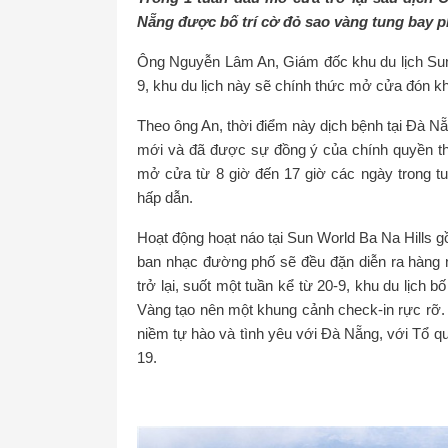
Nẵng được bố trí cờ đỏ sao vàng tung bay ph
Ông Nguyễn Lâm An, Giám đốc khu du lịch Sun 
9, khu du lịch này sẽ chính thức mở cửa đón kh
Theo ông An, thời điểm này dịch bệnh tại Đà N
mới và đã được sự đồng ý của chính quyền th
mở cửa từ 8 giờ đến 17 giờ các ngày trong tuầ
hấp dẫn.
Hoạt động hoạt náo tại Sun World Ba Na Hills 
ban nhạc đường phố sẽ đều đặn diễn ra hàng 
trở lại, suốt một tuần kể từ 20-9, khu du lịch
Vàng tạo nên một khung cảnh check-in rực rỡ. 
niềm tự hào và tình yêu với Đà Nẵng, với Tổ q
19.