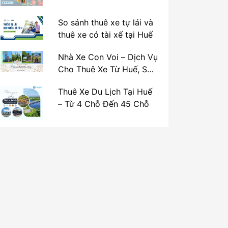
So sánh thuê xe tự lái và
thuê xe có tài xế tại Huế
Nhà Xe Con Voi – Dịch Vụ
Cho Thuê Xe Từ Huế, Sân
Bay Phú Bài Đi Thánh Địa
Thuê Xe Du Lịch Tại Huế
La Vang
– Từ 4 Chỗ Đến 45 Chỗ