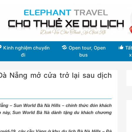
Kinh nghiệm chuyến
Open tour, Open
Tất
đi
bus
x
 Đà Nẵng mở cửa trở lại sau dịch
ẵng – Sun World Bà Nà Hills – chính thức đón khách
dịp này, Sun World Bà Nà dành tặng du khách chương
ovid-19, cây cầu Vàng ở khu du lịch Bà Nà Hills – Đà