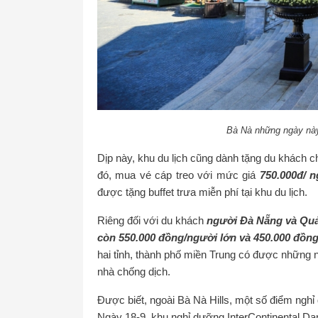
Bà Nà những ngày này
Dịp này, khu du lịch cũng dành tặng du khách 
đó, mua vé cáp treo với mức giá
750.000đ/ n
được tặng buffet trưa miễn phí tại khu du lịch.
Riêng đối với du khách
người Đà Nẵng và Qu
còn 550.000 đồng/người lớn và 450.000 đồng
hai tỉnh, thành phố miền Trung có được những n
nhà chống dịch.
Được biết, ngoài Bà Nà Hills, một số điểm ngh
Ngày 18-9, khu nghỉ dưỡng InterContinental D