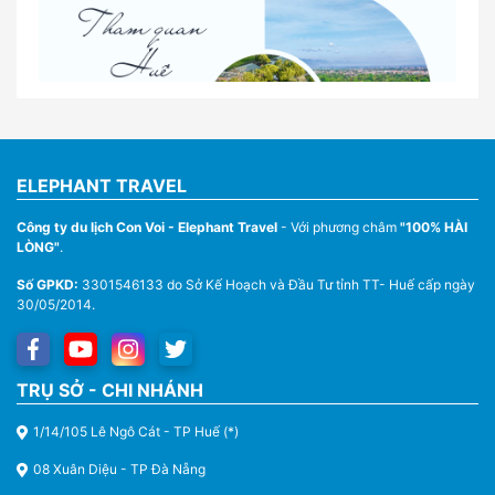
Nhà Xe Con Voi – Dịch Vụ Cho Thuê Xe Từ Huế,
Sân Bay Phú Bài Đi Thánh Địa La Vang
ELEPHANT TRAVEL
Công ty du lịch Con Voi - Elephant Travel
- Với phương châm
"100% HÀI
LÒNG"
.
Số GPKD:
3301546133 do Sở Kế Hoạch và Đầu Tư tỉnh TT- Huế cấp ngày
30/05/2014.
Thuê Xe Du Lịch Tại Huế – Từ 4 Chỗ Đến 45 Chỗ
TRỤ SỞ - CHI NHÁNH
1/14/105 Lê Ngô Cát - TP Huế (*)
08 Xuân Diệu - TP Đà Nẵng