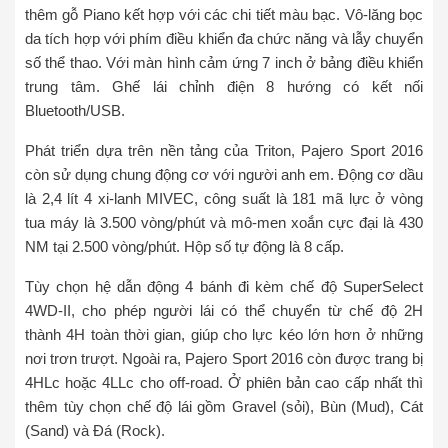
thêm gỗ Piano kết hợp với các chi tiết màu bạc. Vô-lăng bọc
da tích hợp với phím điều khiển đa chức năng và lẫy chuyển
số thể thao. Với màn hình cảm ứng 7 inch ở bảng điều khiển
trung tâm. Ghế lái chỉnh điện 8 hướng có kết nối
Bluetooth/USB.
Phát triển dựa trên nền tảng của Triton, Pajero Sport 2016
còn sử dụng chung động cơ với người anh em. Động cơ dầu
là 2,4 lít 4 xi-lanh MIVEC, công suất là 181 mã lực ở vòng
tua máy là 3.500 vòng/phút và mô-men xoắn cực đại là 430
NM tại 2.500 vòng/phút. Hộp số tự động là 8 cấp.
Tùy chọn hệ dẫn động 4 bánh đi kèm chế độ SuperSelect
4WD-II, cho phép người lái có thể chuyển từ chế độ 2H
thành 4H toàn thời gian, giúp cho lực kéo lớn hơn ở những
nơi trơn trượt. Ngoài ra, Pajero Sport 2016 còn được trang bị
4HLc hoặc 4LLc cho off-road. Ở phiên bản cao cấp nhất thì
thêm tùy chọn chế độ lái gồm Gravel (sỏi), Bùn (Mud), Cát
(Sand) và Đá (Rock).