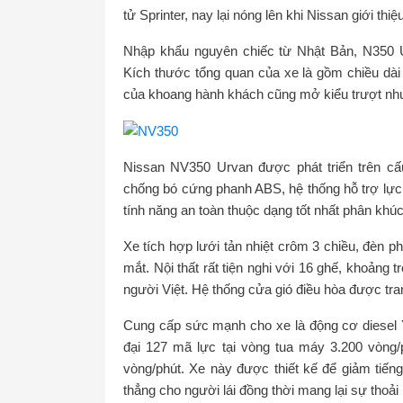
tử Sprinter, nay lại nóng lên khi Nissan giới 
Nhập khẩu nguyên chiếc từ Nhật Bản, N350 U
Kích thước tổng quan của xe là gồm chiều d
của khoang hành khách cũng mở kiểu trượt như
Nissan NV350 Urvan được phát triển trên cấ
chống bó cứng phanh ABS, hệ thống hỗ trợ lự
tính năng an toàn thuộc dạng tốt nhất phân khúc
Xe tích hợp lưới tản nhiệt crôm 3 chiều, đèn p
mắt. Nội thất rất tiện nghi với 16 ghế, khoảng 
người Việt. Hệ thống cửa gió điều hòa được tran
Cung cấp sức mạnh cho xe là động cơ diesel YD
đại 127 mã lực tại vòng tua máy 3.200 vòng/
vòng/phút. Xe này được thiết kế để giảm tiến
thẳng cho người lái đồng thời mang lại sự thoả