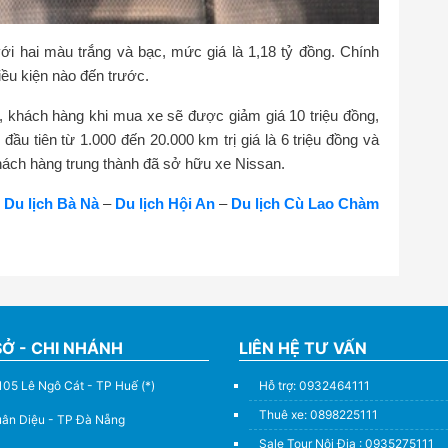
i hai màu trắng và bạc, mức giá là 1,18 tỷ đồng. Chính
ều kiện nào đến trước.
7, khách hàng khi mua xe sẽ được giảm giá 10 triệu đồng,
đầu tiên từ 1.000 đến 20.000 km trị giá là 6 triệu đồng và
khách hàng trung thành đã sở hữu xe Nissan.
Du lịch Bà Nà
–
Du lịch Hội An
–
Du lịch Cù Lao Chàm
SỞ - CHI NHÁNH
LIÊN HỆ TƯ VẤN
105 Lê Ngô Cát - TP Huế (*)
Hỗ trợ: 0932464111
Thuê xe: 0898225111
uân Diệu - TP Đà Nẵng
Sale Tour Nội Địa : 0935275111