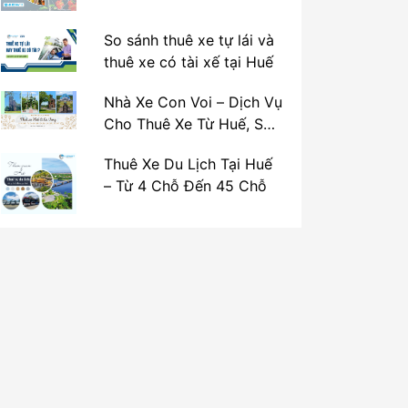
So sánh thuê xe tự lái và
thuê xe có tài xế tại Huế
Nhà Xe Con Voi – Dịch Vụ
Cho Thuê Xe Từ Huế, Sân
Bay Phú Bài Đi Thánh Địa
Thuê Xe Du Lịch Tại Huế
La Vang
– Từ 4 Chỗ Đến 45 Chỗ