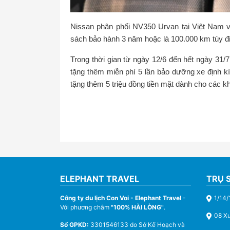
Nissan phân phối NV350 Urvan tại Việt Nam vớ
sách bảo hành 3 năm hoặc là 100.000 km tùy đi
Trong thời gian từ ngày 12/6 đến hết ngày 31/
tặng thêm miễn phí 5 lần bảo dưỡng xe định kì 
tặng thêm 5 triệu đồng tiền mặt dành cho các 
ELEPHANT TRAVEL
TRỤ 
Công ty du lịch Con Voi - Elephant Travel
-
1/14/
Với phương châm
"100% HÀI LÒNG"
.
08 X
Số GPKD:
3301546133 do Sở Kế Hoạch và