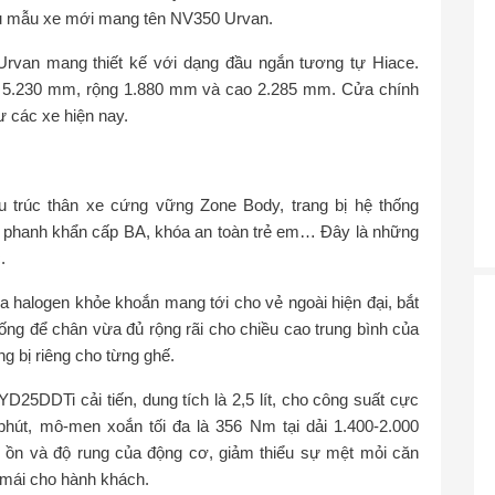
thiệu mẫu xe mới mang tên NV350 Urvan.
rvan mang thiết kế với dạng đầu ngắn tương tự Hiace.
ài 5.230 mm, rộng 1.880 mm và cao 2.285 mm. Cửa chính
 các xe hiện nay.
u trúc thân xe cứng vững Zone Body, trang bị hệ thống
c phanh khẩn cấp BA, khóa an toàn trẻ em… Đây là những
.
ha halogen khỏe khoắn mang tới cho vẻ ngoài hiện đại, bắt
trống để chân vừa đủ rộng rãi cho chiều cao trung bình của
g bị riêng cho từng ghế.
25DDTi cải tiến, dung tích là 2,5 lít, cho công suất cực
phút, mô-men xoắn tối đa là 356 Nm tại dải 1.400-2.000
g ồn và độ rung của động cơ, giảm thiểu sự mệt mỏi căn
i mái cho hành khách.