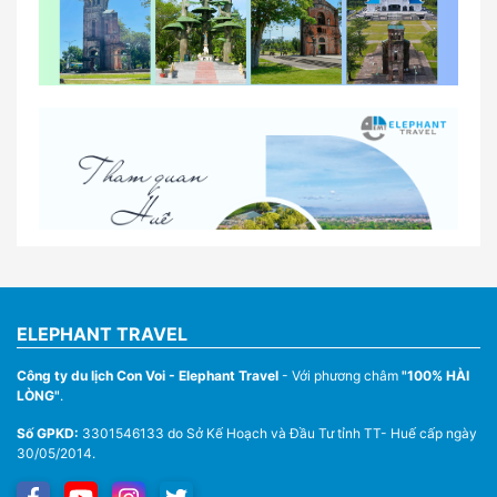
So sánh thuê xe tự lái và thuê xe có tài xế tại Huế
Lịch trình gợi ý cho khách thuê xe 1 ngày tham
quan tại Huế
Nhà Xe Con Voi – Dịch Vụ Cho Thuê Xe Từ Huế,
Sân Bay Phú Bài Đi Thánh Địa La Vang
ELEPHANT TRAVEL
Công ty du lịch Con Voi - Elephant Travel
- Với phương châm
"100% HÀI
LÒNG"
.
Số GPKD:
3301546133 do Sở Kế Hoạch và Đầu Tư tỉnh TT- Huế cấp ngày
30/05/2014.
Thuê Xe Du Lịch Tại Huế – Từ 4 Chỗ Đến 45 Chỗ