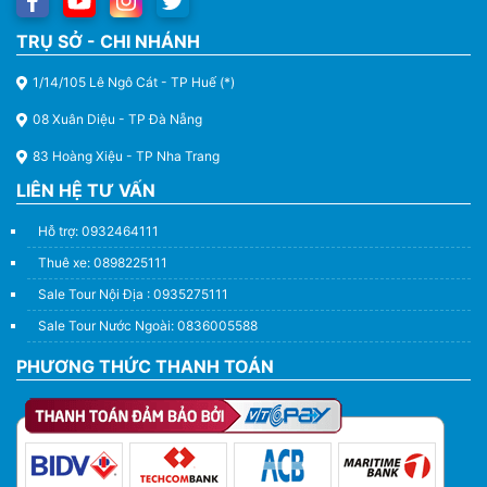
TRỤ SỞ - CHI NHÁNH
1/14/105 Lê Ngô Cát - TP Huế (*)
08 Xuân Diệu - TP Đà Nẵng
83 Hoàng Xiệu - TP Nha Trang
LIÊN HỆ TƯ VẤN
Hỗ trợ: 0932464111
Thuê xe: 0898225111
Sale Tour Nội Địa : 0935275111
Sale Tour Nước Ngoài: 0836005588
PHƯƠNG THỨC THANH TOÁN