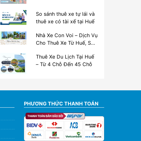
So sánh thuê xe tự lái và
thuê xe có tài xế tại Huế
Nhà Xe Con Voi – Dịch Vụ
Cho Thuê Xe Từ Huế, Sân
Bay Phú Bài Đi Thánh Địa
Thuê Xe Du Lịch Tại Huế
La Vang
– Từ 4 Chỗ Đến 45 Chỗ
PHƯƠNG THỨC THANH TOÁN