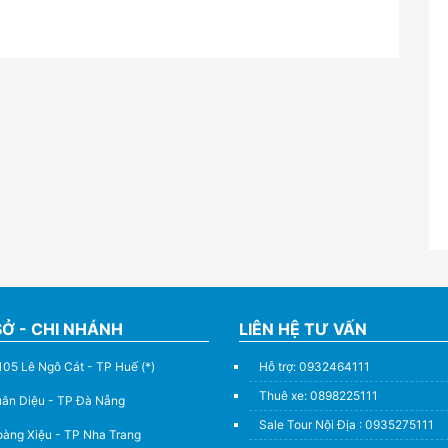
SỞ - CHI NHÁNH
LIÊN HỆ TƯ VẤN
105 Lê Ngô Cát - TP Huế (*)
Hỗ trợ: 0932464111
Thuê xe: 0898225111
uân Diệu - TP Đà Nẵng
Sale Tour Nội Địa : 0935275111
àng Xiệu - TP Nha Trang