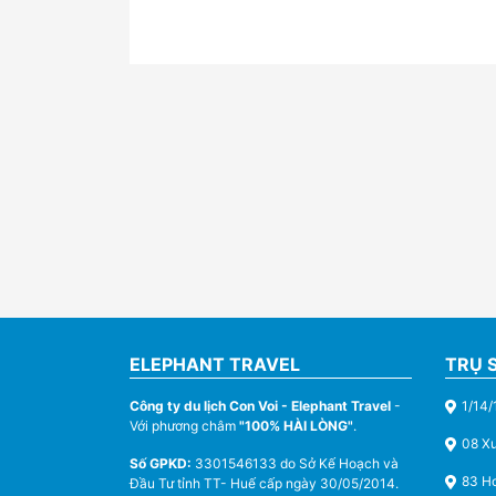
ELEPHANT TRAVEL
TRỤ 
Công ty du lịch Con Voi - Elephant Travel
-
1/14/
Với phương châm
"100% HÀI LÒNG"
.
08 X
Số GPKD:
3301546133 do Sở Kế Hoạch và
83 Ho
Đầu Tư tỉnh TT- Huế cấp ngày 30/05/2014.