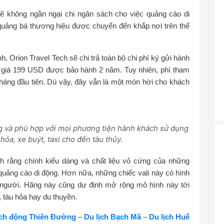
ẽ không ngần ngại chi ngân sách cho việc quảng cáo di
quảng bá thương hiệu được chuyển đến khắp nơi trên thế
, Orion Travel Tech sẽ chi trả toàn bộ chi phí ký gửi hành
trị giá 199 USD được bảo hành 2 năm. Tuy nhiên, phí tham
háng đầu tiên. Dù vậy, đây vẫn là một món hời cho khách
ng và phù hợp với mọi phương tiện hành khách sử dụng
 hỏa, xe buýt, taxi cho đến tàu thủy.
nh rằng chính kiểu dáng và chất liệu vỏ cứng của những
 quảng cáo di động. Hơn nữa, những chiếc vali này có hình
i người. Hãng này cũng dự định mở rộng mô hình này tới
 tàu hỏa hay du thuyền.
ịch động Thiên Đường
–
Du lịch Bạch Mã
–
Du lịch Huế