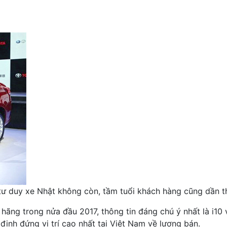
Cuộc
đua
tam
mã
trên
thị
trường
ô
tô
Việt
Nam
 tư duy xe Nhật không còn, tầm tuổi khách hàng cũng dần t
ng trong nửa đầu 2017, thông tin đáng chú ý nhất là i10 
định đứng vị trí cao nhất tại Việt Nam về lượng bán.