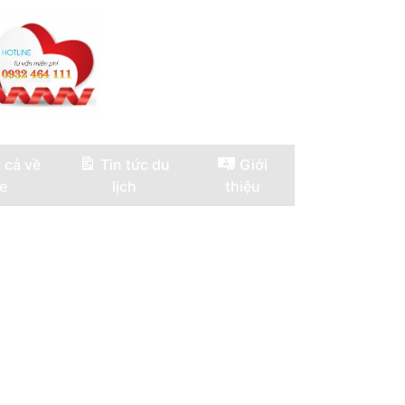
 cả về
Tin tức du
Giới
e
lịch
thiệu