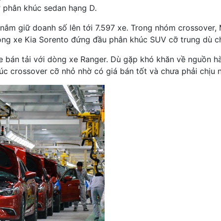
ở phân khúc sedan hạng D.
nắm giữ doanh số lên tới 7.597 xe. Trong nhóm crossover,
òng xe Kia Sorento đứng đầu phân khúc SUV cỡ trung dù ch
 xe bán tải với dòng xe Ranger. Dù gặp khó khăn về nguồn 
húc crossover cỡ nhỏ nhờ có giá bán tốt và chưa phải chịu n