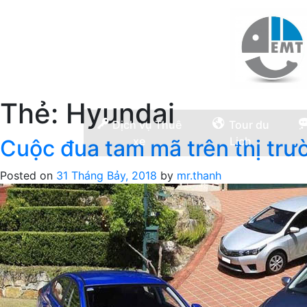
Thẻ:
Hyundai
Dịch vụ Thuê
Tour du
xe
Lịch
Cuộc đua tam mã trên thị trư
Posted on
31 Tháng Bảy, 2018
by
mr.thanh