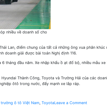
góp nhiều về doanh số cho
Thái Lan, điểm chung của tất cả những ông vua phân khúc 
nh doanh giải được bài toán Nghị định 116.
 6 tháng đầu năm. Xe nhập khẩu ồ ạt đổ bộ, nhiều mẫu xe “
ủa Hyundai Thành Công, Toyota và Trường Hải của các doanh 
 nghiệp ôtô trong nước, đẩy mạnh xe lắp ráp.
on
 trường ô tô Việt Nam
,
Toyota
Leave a Comment