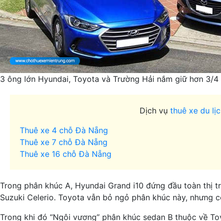
3 ông lớn Hyundai, Toyota và Trường Hải nắm giữ hơn 3/4 t
Dịch vụ
thuê xe du lị
Thuê xe 4 chỗ Đà Nẵng
Thuê xe 7 chỗ Đà Nẵng
Thuê xe 16 chỗ Đà Nẵng
Trong phân khúc A, Hyundai Grand i10 đứng đầu toàn thị tr
Suzuki Celerio. Toyota vẫn bỏ ngỏ phân khúc này, nhưng có
Trong khi đó “Ngôi vương” phân khúc sedan B thuộc về Toy