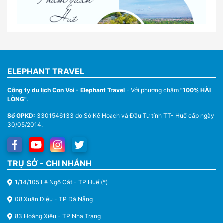
Nhà Xe Con Voi – Dịch Vụ Cho Thuê Xe Từ Huế,
Sân Bay Phú Bài Đi Thánh Địa La Vang
ELEPHANT TRAVEL
Công ty du lịch Con Voi - Elephant Travel
- Với phương châm
"100% HÀI
LÒNG"
.
Số GPKD:
3301546133 do Sở Kế Hoạch và Đầu Tư tỉnh TT- Huế cấp ngày
30/05/2014.
Thuê Xe Du Lịch Tại Huế – Từ 4 Chỗ Đến 45 Chỗ
TRỤ SỞ - CHI NHÁNH
1/14/105 Lê Ngô Cát - TP Huế (*)
08 Xuân Diệu - TP Đà Nẵng
83 Hoàng Xiệu - TP Nha Trang