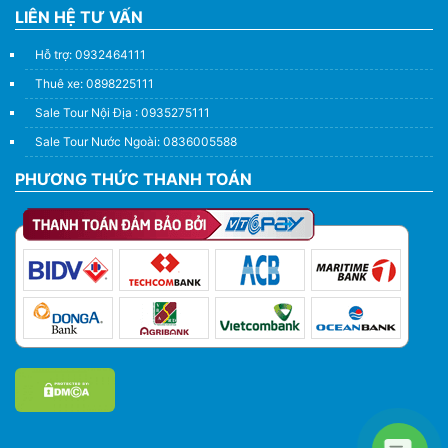
LIÊN HỆ TƯ VẤN
Hỗ trợ: 0932464111
Thuê xe: 0898225111
Sale Tour Nội Địa : 0935275111
Sale Tour Nước Ngoài: 0836005588
PHƯƠNG THỨC THANH TOÁN