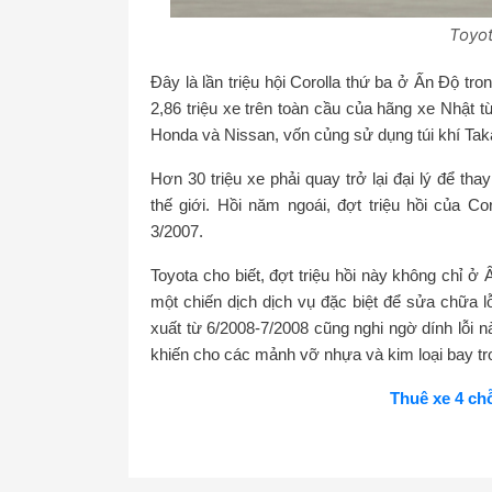
Toyot
Đây là lần triệu hội Corolla thứ ba ở Ấn Độ tron
2,86 triệu xe trên toàn cầu của hãng xe Nhật 
Honda và Nissan, vốn củng sử dụng túi khí Takat
Hơn 30 triệu xe phải quay trở lại đại lý để tha
thế giới. Hồi năm ngoái, đợt triệu hồi của Co
3/2007.
Toyota cho biết, đợt triệu hồi này không chỉ 
một chiến dịch dịch vụ đặc biệt để sửa chữa 
xuất từ 6/2008-7/2008 cũng nghi ngờ dính lỗi nà
khiến cho các mảnh vỡ nhựa và kim loại bay tro
Thuê xe 4 ch