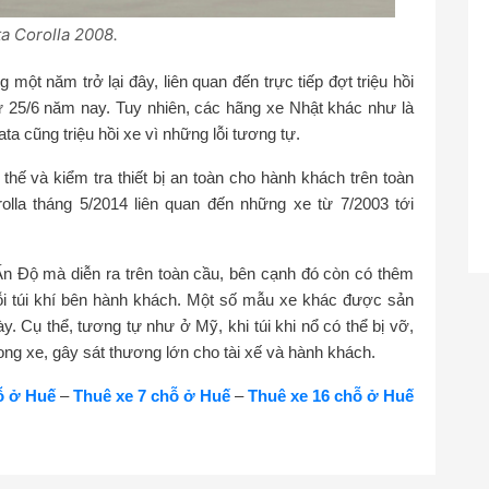
a Corolla 2008.
g một năm trở lại đây, liên quan đến trực tiếp đợt triệu hồi
từ 25/6 năm nay. Tuy nhiên, các hãng xe Nhật khác như là
a cũng triệu hồi xe vì những lỗi tương tự.
y thế và kiểm tra thiết bị an toàn cho hành khách trên toàn
rolla tháng 5/2014 liên quan đến những xe từ 7/2003 tới
ở Ấn Độ mà diễn ra trên toàn cầu, bên cạnh đó còn có thêm
lỗi túi khí bên hành khách. Một số mẫu xe khác được sản
y. Cụ thể, tương tự như ở Mỹ, khi túi khi nổ có thể bị vỡ,
ng xe, gây sát thương lớn cho tài xế và hành khách.
ỗ ở Huế
–
Thuê xe 7 chỗ ở Huế
–
Thuê xe 16 chỗ ở Huế