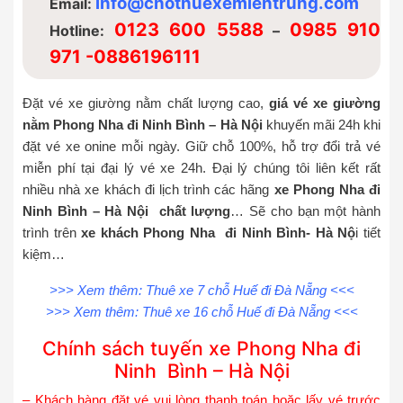
info@chothuexemientrung.com
Email:
0123 600 5588
0985 910
Hotline:
–
971 -0886196111
Đặt vé xe giường nằm chất lượng cao,
giá vé xe giường
nằm Phong Nha đi Ninh Bình – Hà Nội
khuyến mãi 24h khi
đặt vé xe onine mỗi ngày. Giữ chỗ 100%, hỗ trợ đổi trả vé
miễn phí tại đại lý vé xe 24h. Đại lý chúng tôi liên kết rất
nhiều nhà xe khách đi lịch trình các hãng
xe Phong Nha đi
Ninh Bình – Hà Nội chất lượng
… Sẽ cho bạn một hành
trình trên
xe khách Phong Nha
đi Ninh Bình- Hà Nộ
i tiết
kiệm…
>>> Xem thêm:
Thuê xe 7 chỗ Huế đi Đà Nẵng
<<<
>>> Xem thêm:
Thuê xe 16 chỗ Huế đi Đà Nẵng
<<<
Chính sách tuyến xe Phong Nha đi
Ninh Bình – Hà Nội
– Khách hàng đặt vé vui lòng thanh toán hoặc lấy vé trước