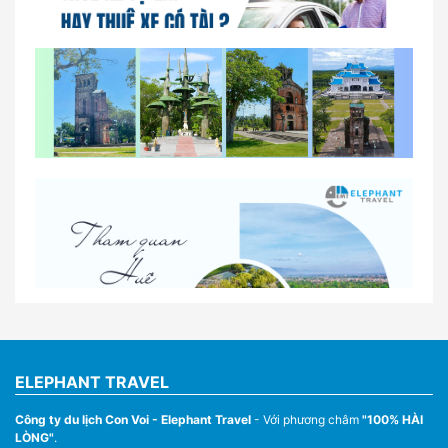
So sánh thuê xe tự lái và thuê xe có tài xế tại Huế
Lịch trình gợi ý cho khách thuê xe 1 ngày tham
quan tại Huế
Nhà Xe Con Voi – Dịch Vụ Cho Thuê Xe Từ Huế,
Sân Bay Phú Bài Đi Thánh Địa La Vang
ELEPHANT TRAVEL
Công ty du lịch Con Voi - Elephant Travel
- Với phương châm
"100% HÀI
LÒNG"
.