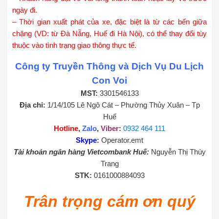
ngày đi.
– Thời gian xuất phát của xe, đặc biệt là từ các bến giữa
chặng (VD: từ Đà Nẵng, Huế đi Hà Nội), có thể thay đổi tùy
thuộc vào tình trạng giao thông thực tế.
Công ty Truyền Thông và Dịch Vụ Du Lịch
Con Voi
MST:
3301546133
Địa chỉ:
1/14/105 Lê Ngô Cát – Phường Thủy Xuân – Tp
Huế
Hotline
,
Zalo
,
Viber
:
0932 464 111
Skype
:
Operator.emt
Tài khoản ngân hàng Vietcombank Huế:
Nguyễn Thị Thùy
Trang
STK:
0161000884093
Trân trọng cám ơn quý