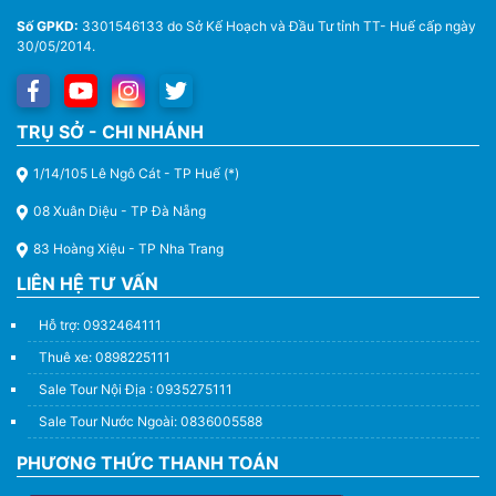
Số GPKD:
3301546133 do Sở Kế Hoạch và Đầu Tư tỉnh TT- Huế cấp ngày
30/05/2014.
Thuê Xe Du Lịch Tại Huế – Từ 4 Chỗ Đến 45 Chỗ
TRỤ SỞ - CHI NHÁNH
1/14/105 Lê Ngô Cát - TP Huế (*)
08 Xuân Diệu - TP Đà Nẵng
83 Hoàng Xiệu - TP Nha Trang
LIÊN HỆ TƯ VẤN
Hỗ trợ: 0932464111
Thuê xe: 0898225111
Sale Tour Nội Địa : 0935275111
Sale Tour Nước Ngoài: 0836005588
PHƯƠNG THỨC THANH TOÁN