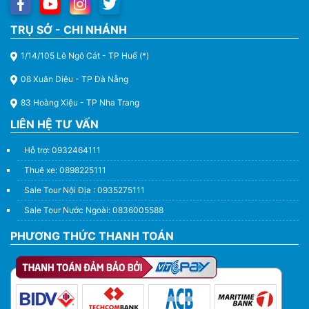
TRỤ SỞ - CHI NHÁNH
1/14/105 Lê Ngô Cát - TP Huế (*)
08 Xuân Diệu - TP Đà Nẵng
83 Hoàng Xiệu - TP Nha Trang
LIÊN HỆ TƯ VẤN
Hỗ trợ: 0932464111
Thuê xe: 0898225111
Sale Tour Nội Địa : 0935275111
Sale Tour Nước Ngoài: 0836005588
PHƯƠNG THỨC THANH TOÁN