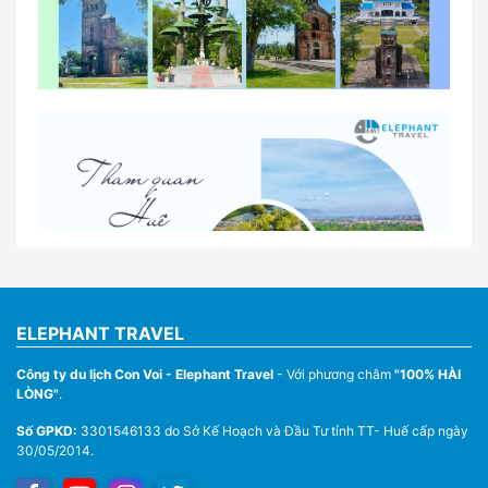
So sánh thuê xe tự lái và thuê xe có tài xế tại Huế
Lịch trình gợi ý cho khách thuê xe 1 ngày tham
quan tại Huế
Nhà Xe Con Voi – Dịch Vụ Cho Thuê Xe Từ Huế,
Sân Bay Phú Bài Đi Thánh Địa La Vang
ELEPHANT TRAVEL
Công ty du lịch Con Voi - Elephant Travel
- Với phương châm
"100% HÀI
LÒNG"
.
Số GPKD:
3301546133 do Sở Kế Hoạch và Đầu Tư tỉnh TT- Huế cấp ngày
30/05/2014.
Thuê Xe Du Lịch Tại Huế – Từ 4 Chỗ Đến 45 Chỗ