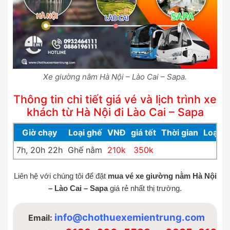
Xe giường nằm Hà Nội – Lào Cai – Sapa.
Thông tin chi tiết giá vé và lịch trình xe
khách từ Hà Nội đi Lào Cai – Sapa
Giờ chạy
Loại ghế
VNĐ
giá tết
Thời gian
Loại x
7h, 20h 22h
Ghế nằm
210k
350k
Liên hệ với chúng tôi để đặt
mua vé xe giường nằm Hà
Nội
– Lào Cai – Sapa
giá rẻ nhất thị trường.
info@chothuexemientrung.com
Email: