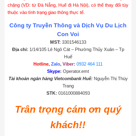
chặng (VD: từ Đà Nẵng, Huế đi Hà Nội), có thể thay đổi tùy
thuộc vào tình trạng giao thông thực tế.
Công ty Truyền Thông và Dịch Vụ Du Lịch
Con Voi
MST:
3301546133
Địa chỉ:
1/14/105 Lê Ngô Cát – Phường Thủy Xuân – Tp
Huế
Hotline
,
Zalo
,
Viber
:
0932 464 111
Skype
:
Operator.emt
Tài khoản ngân hàng Vietcombank Huế:
Nguyễn Thị Thùy
Trang
STK:
0161000884093
Trân trọng cám ơn quý
khách!!