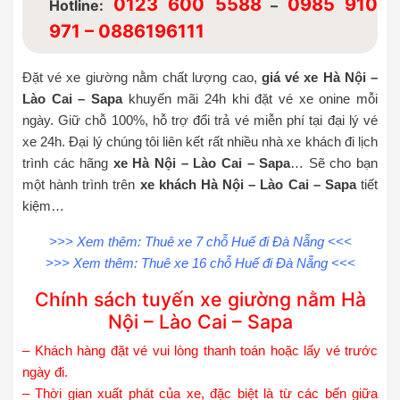
0123 600 5588
0985 910
Hotline:
–
971 – 0886196111
Đặt vé xe giường nằm chất lượng cao,
giá vé xe Hà Nội –
Lào Cai – Sapa
khuyến mãi 24h khi đặt vé xe onine mỗi
ngày. Giữ chỗ 100%, hỗ trợ đổi trả vé miễn phí tại đại lý vé
xe 24h. Đại lý chúng tôi liên kết rất nhiều nhà xe khách đi lịch
trình các hãng
xe Hà Nội – Lào Cai – Sapa
… Sẽ cho bạn
một hành trình trên
xe khách Hà Nội – Lào Cai – Sapa
tiết
kiệm…
>>> Xem thêm:
Thuê xe 7 chỗ Huế đi Đà Nẵng
<<<
>>> Xem thêm:
Thuê xe 16 chỗ Huế đi Đà Nẵng
<<<
Chính sách tuyến xe giường nằm Hà
Nội – Lào Cai – Sapa
– Khách hàng đặt vé vui lòng thanh toán hoặc lấy vé trước
ngày đi.
– Thời gian xuất phát của xe, đặc biệt là từ các bến giữa