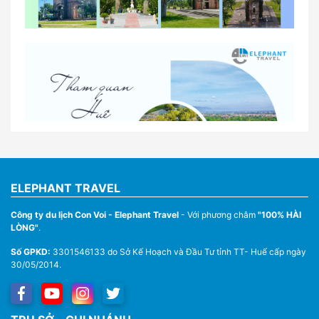
So sánh thuê xe tự lái và thuê xe có tài xế tại Huế
Lịch trình gợi ý cho khách thuê xe 1 ngày tham
quan tại Huế
Nhà Xe Con Voi – Dịch Vụ Cho Thuê Xe Từ Huế,
Sân Bay Phú Bài Đi Thánh Địa La Vang
ELEPHANT TRAVEL
Công ty du lịch Con Voi - Elephant Travel
- Với phương châm
"100% HÀI
LÒNG"
.
Số GPKD:
3301546133 do Sở Kế Hoạch và Đầu Tư tỉnh TT- Huế cấp ngày
30/05/2014.
Thuê Xe Du Lịch Tại Huế – Từ 4 Chỗ Đến 45 Chỗ