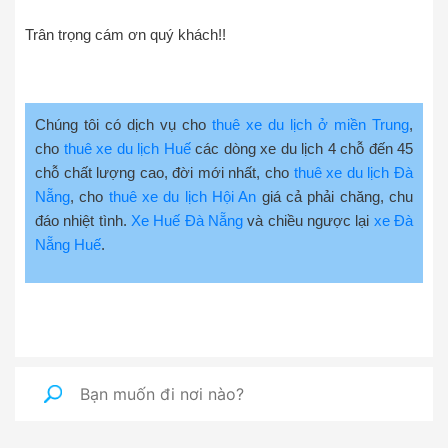
Trân trọng cám ơn quý khách!!
Chúng tôi có dịch vụ cho
thuê xe du lịch ở miền Trung
,
cho
thuê xe du lịch Huế
các dòng xe du lịch 4 chỗ đến 45
chỗ chất lượng cao, đời mới nhất, cho
thuê xe du lịch Đà
Nẵng
, cho
thuê xe du lịch Hội An
giá cả phải chăng, chu
đáo nhiệt tình.
Xe Huế Đà Nẵng
và chiều ngược lại
xe Đà
Nẵng Huế
.