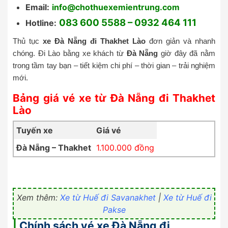
Email:
info@chothuexemientrung.com
083 600 5588 – 0932 464 111
Hotline:
Thủ tục
xe Đà Nẵng đi
Thakhet Lào
đơn giản và nhanh
chóng. Đi Lào bằng xe khách từ
Đà Nẵng
giờ đây đã nằm
trong tầm tay bạn – tiết kiệm chi phí – thời gian – trải nghiệm
mới.
Bảng giá vé xe từ Đà Nẵng đi Thakhet
Lào
Tuyến xe
Giá vé
Đà Nẵng – Thakhet
1.100.000 đồng
Xem thêm:
Xe từ Huế đi Savanakhet
|
Xe từ Huế đi
Pakse
|
Chính sách vé xe Đà Nẵng đi