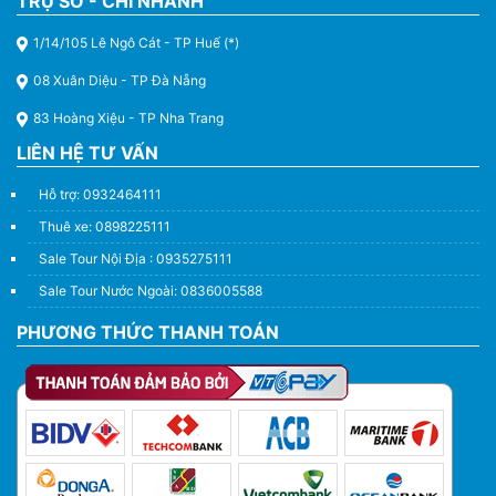
TRỤ SỞ - CHI NHÁNH
1/14/105 Lê Ngô Cát - TP Huế (*)
08 Xuân Diệu - TP Đà Nẵng
83 Hoàng Xiệu - TP Nha Trang
LIÊN HỆ TƯ VẤN
Hỗ trợ: 0932464111
Thuê xe: 0898225111
Sale Tour Nội Địa : 0935275111
Sale Tour Nước Ngoài: 0836005588
PHƯƠNG THỨC THANH TOÁN