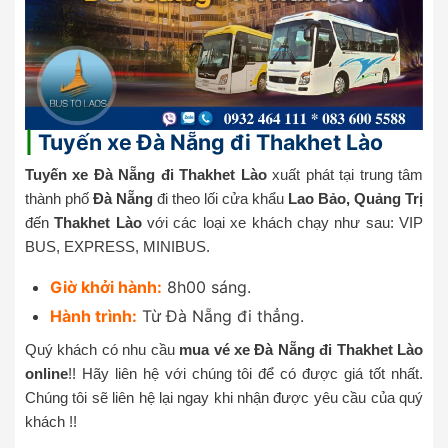
|
Tuyến xe Đà Nẵng đi Thakhet Lào
Tuyến xe Đà Nẵng đi
Thakhet Lào
xuất phát tại trung tâm
thành phố
Đà Nẵng
đi theo lối cửa khẩu
Lao Bảo,
Quảng Trị
đến
Thakhet Lào
với các loại xe khách chạy như sau: VIP
BUS, EXPRESS, MINIBUS.
Giờ khởi hành:
8h00 sáng.
Hành trình:
Từ Đà Nẵng đi thẳng.
Quý khách có nhu cầu
mua vé xe Đà Nẵng đi Thakhet Lào
online
!! Hãy liên hệ với chúng tôi để có được giá tốt nhất.
Chúng tôi sẽ liên hệ lại ngay khi nhận được yêu cầu của quý
khách !!