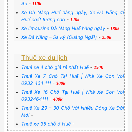
An
-
110k
Xe Đà Nẵng Huế hằng ngày, Xe Đà Nẵng đi
Huế chất lượng cao
-
120k
Xe limousine Đà Nẵng Huế hằng ngày
-
180k
Xe Đà Nẵng – Sa Kỳ (Quảng Ngãi)
-
250k
Thuê xe du lịch
Thuê xe 4 chỗ giá rẻ nhất Huế
-
250k
Thuê Xe 7 Chỗ Tại Huế | Nhà Xe Con Voi
0932 464 111
-
300k
Thuê Xe 16 Chỗ Tại Huế | Nhà Xe Con Voi
0932464111
-
400k
Thuê Xe 29 – 30 Chỗ Với Nhiều Dòng Xe Đời
Mới
-
Thuê xe 35 chỗ ở Huế
-