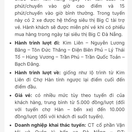
phút/chuyến vào giờ cao điểm và 15
phút/chuyến vào giờ bình thường. Trong tuyến
này có 2 xe được hệ thống siêu thị Big C tài trợ
vé. Hành khách sẽ được miễn phí vé khi có phiếu
mua hàng trong ngày tại siêu thị Big C Đà Nẵng.
Hành trình lượt đi:
Kim Liên – Nguyễn Lương
Bằng – Tôn Đức Thắng – Điện Biên Phủ – Lý Thái
Tổ – Hùng Vương – Trần Phú – Trần Quốc Toản –
Bạch Đằng.
Hành trình lượt về:
giống như lộ trình từ Kim
Liên đi Chợ Hàn tính ngược lại điểm cuối đến
điểm đầu.
Giá vé:
có nhiều mức tùy theo tuyến đi của
khách hàng, trung bình từ 5.000 đồng/lượt (đối
với tuyến chợ Hàn – bến xe) đến 10.000
đồng/lượt (đối với khách đi suốt tuyến).
Doanh nghiệp khai thác tuyến:
CT cổ phần Vận
tải và Quản lý bến xe Đà Nẵng – ĐT: