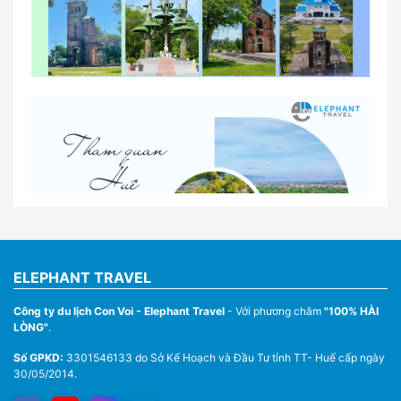
So sánh thuê xe tự lái và thuê xe có tài xế tại Huế
Lịch trình gợi ý cho khách thuê xe 1 ngày tham
quan tại Huế
Nhà Xe Con Voi – Dịch Vụ Cho Thuê Xe Từ Huế,
Sân Bay Phú Bài Đi Thánh Địa La Vang
ELEPHANT TRAVEL
Công ty du lịch Con Voi - Elephant Travel
- Với phương châm
"100% HÀI
LÒNG"
.
Số GPKD:
3301546133 do Sở Kế Hoạch và Đầu Tư tỉnh TT- Huế cấp ngày
30/05/2014.
Thuê Xe Du Lịch Tại Huế – Từ 4 Chỗ Đến 45 Chỗ