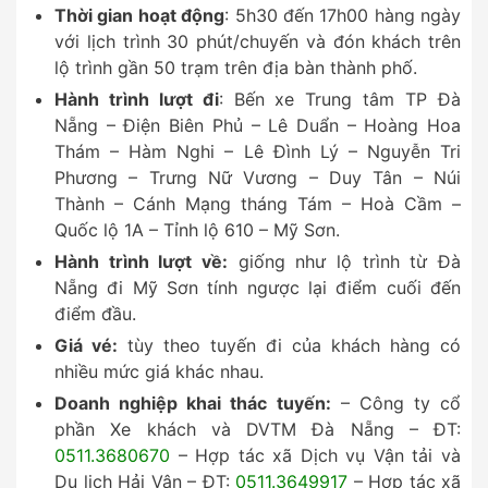
Thời gian hoạt động
: 5h30 đến 17h00 hàng ngày
với lịch trình 30 phút/chuyến và đón khách trên
lộ trình gần 50 trạm trên địa bàn thành phố.
Hành trình lượt đi
: Bến xe Trung tâm TP Đà
Nẵng – Điện Biên Phủ – Lê Duẩn – Hoàng Hoa
Thám – Hàm Nghi – Lê Đình Lý – Nguyễn Tri
Phương – Trưng Nữ Vương – Duy Tân – Núi
Thành – Cánh Mạng tháng Tám – Hoà Cầm –
Quốc lộ 1A – Tỉnh lộ 610 – Mỹ Sơn.
Hành trình lượt về:
giống như lộ trình từ Đà
Nẵng đi Mỹ Sơn tính ngược lại điểm cuối đến
điểm đầu.
Giá vé:
tùy theo tuyến đi của khách hàng có
nhiều mức giá khác nhau.
Doanh nghiệp khai thác tuyến:
– Công ty cổ
phần Xe khách và DVTM Đà Nẵng – ĐT:
0511.3680670
– Hợp tác xã Dịch vụ Vận tải và
Du lịch Hải Vân – ĐT:
0511.3649917
– Hợp tác xã