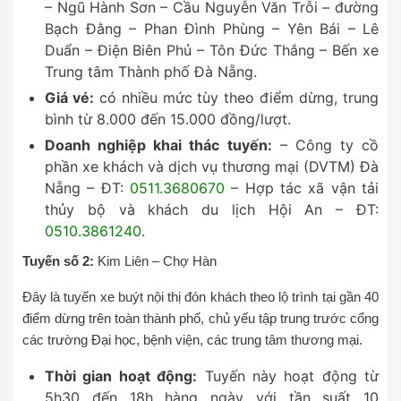
– Ngũ Hành Sơn – Cầu Nguyễn Văn Trỗi – đường
Bạch Đằng – Phan Đình Phùng – Yên Bái – Lê
Duẩn – Điện Biên Phủ – Tôn Đức Thắng – Bến xe
Trung tâm Thành phố Đà Nẵng.
Giá vé:
có nhiều mức tùy theo điểm dừng, trung
bình từ 8.000 đến 15.000 đồng/lượt.
Doanh nghiệp khai thác tuyến:
– Công ty cồ
phần xe khách và dịch vụ thương mại (DVTM) Đà
Nẵng – ĐT:
0511.3680670
– Hợp tác xã vận tải
thủy bộ và khách du lịch Hội An – ĐT:
0510.3861240
.
Tuyến số 2:
Kim Liên – Chợ Hàn
Đây là tuyến xe buýt nội thị đón khách theo lộ trình tại gần 40
điểm dừng trên toàn thành phố, chủ yếu tập trung trước cổng
các trường Đại học, bệnh viện, các trung tâm thương mại.
Thời gian hoạt động:
Tuyến này hoạt động từ
5h30 đến 18h hàng ngày với tần suất 10