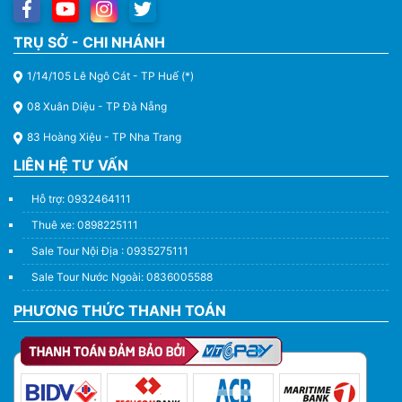
TRỤ SỞ - CHI NHÁNH
1/14/105 Lê Ngô Cát - TP Huế (*)
08 Xuân Diệu - TP Đà Nẵng
83 Hoàng Xiệu - TP Nha Trang
LIÊN HỆ TƯ VẤN
Hỗ trợ: 0932464111
Thuê xe: 0898225111
Sale Tour Nội Địa : 0935275111
Sale Tour Nước Ngoài: 0836005588
PHƯƠNG THỨC THANH TOÁN