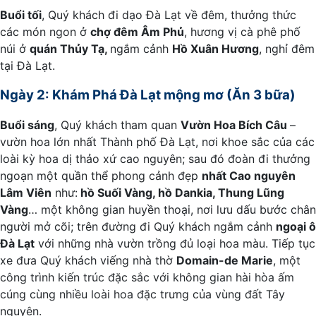
Buổi tối
, Quý khách đi dạo Đà Lạt về đêm, thưởng thức
các món ngon ở
chợ đêm Âm Phủ
, hương vị cà phê phố
núi ở
quán Thủy Tạ,
ngắm cảnh
Hồ Xuân Hương
, nghỉ đêm
tại Đà Lạt.
Ngày 2: Khám Phá Đà Lạt mộng mơ (Ăn 3 bữa)
Buổi sáng
, Quý khách tham quan
Vườn Hoa Bích Câu
–
vườn hoa lớn nhất Thành phố Đà Lạt, nơi khoe sắc của các
loài kỳ hoa dị thảo xứ cao nguyên; sau đó đoàn đi thưởng
ngoạn một quần thể phong cảnh đẹp
nhất Cao nguyên
Lâm Viên
như:
hồ Suối Vàng, hồ Dankia, Thung Lũng
Vàng
… một không gian huyền thoại, nơi lưu dấu bước chân
người mở cõi; trên đường đi Quý khách ngắm cảnh
ngoại ô
Đà Lạt
với những nhà vườn trồng đủ loại hoa màu. Tiếp tục
xe đưa Quý khách viếng nhà thờ
Domain-de Marie
, một
công trình kiến trúc đặc sắc với không gian hài hòa ấm
cúng cùng nhiều loài hoa đặc trưng của vùng đất Tây
nguyên.