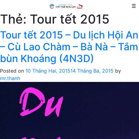
☰
Thẻ:
Tour tết 2015
Tour tết 2015 – Du lịch Hội An
– Cù Lao Chàm – Bà Nà – Tắm
bùn Khoáng (4N3D)
Posted on
10 Tháng Hai, 2015
14 Tháng Ba, 2015
by
mr.thanh