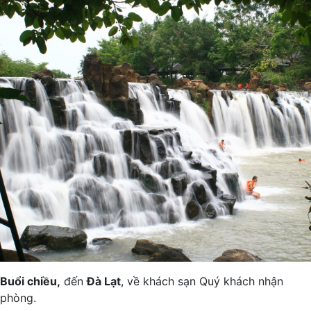
Buổi chiều,
đến
Đà Lạt
, về khách sạn Quý khách nhận
phòng.