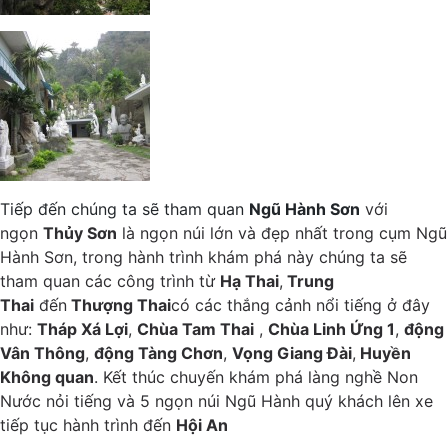
Tiếp đến chúng ta sẽ tham quan
Ngũ Hành Sơn
với
ngọn
Thủy Sơn
là ngọn núi lớn và đẹp nhất trong cụm Ngũ
Hành Sơn, trong hành trình khám phá này chúng ta sẽ
tham quan các công trình từ
Hạ Thai
,
Trung
Thai
đến
Thượng Thai
có các thắng cảnh nổi tiếng ở đây
như:
Tháp Xá Lợi
,
Chùa Tam Thai
,
Chùa Linh Ứng 1
,
động
Vân Thông
,
động Tàng Chơn
,
Vọng Giang Đài
,
Huyền
Không quan
. Kết thúc chuyến khám phá làng nghề Non
Nước nỏi tiếng và 5 ngọn núi Ngũ Hành quý khách lên xe
tiếp tục hành trình đến
Hội An