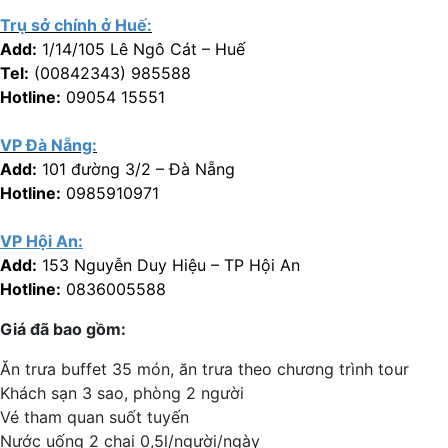
Trụ sở chính ở Huế:
Add:
1/14/105 Lê Ngô Cát – Huế
Tel:
(00842343) 985588
Hotline:
09054 15551
VP Đà Nẵng:
Add:
101 đường 3/2 – Đà Nẵng
Hotline:
0985910971
VP Hội An:
Add:
153 Nguyễn Duy Hiệu – TP Hội An
Hotline:
0836005588
Giá đã bao gồm:
Ăn trưa buffet 35 món, ăn trưa theo chương trình tour
Khách sạn 3 sao, phòng 2 người
Vé tham quan suốt tuyến
Nước uống 2 chai 0,5l/người/ngày