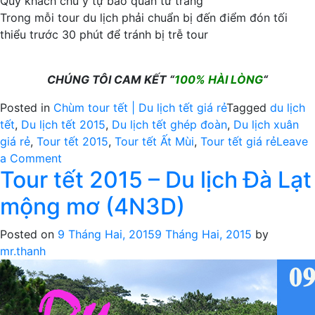
Quý khách chú ý tự bảo quản tư trang
Trong mỗi tour du lịch phải chuẩn bị đến điểm đón tối
thiểu trước 30 phút để tránh bị trễ tour
CHÚNG TÔI CAM KẾT “
100% HÀI LÒNG
“
Posted in
Chùm tour tết | Du lịch tết giá rẻ
Tagged
du lịch
tết
,
Du lịch tết 2015
,
Du lịch tết ghép đoàn
,
Du lịch xuân
giá rẻ
,
Tour tết 2015
,
Tour tết Ất Mùi
,
Tour tết giá rẻ
Leave
on
a Comment
Tour tết 2015 – Du lịch Đà Lạt
Tour
tết
mộng mơ (4N3D)
2015
–
Posted on
9 Tháng Hai, 2015
9 Tháng Hai, 2015
by
Du
mr.thanh
lịch
Hội
An
–