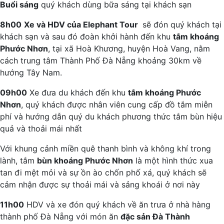
Buổi sáng
quý khách dùng bữa sáng tại khách sạn
8h00
Xe và HDV của Elephant Tour
sẽ đón quý khách tại
khách sạn và sau đó đoàn khởi hành đến khu
tắm khoáng
Phước Nhơn
, tại xã Hoà Khương, huyện Hoà Vang, nằm
cách trung tâm Thành Phố Đà Nẵng khoảng 30km về
hướng Tây Nam.
09h00
Xe đưa du khách đến khu
tắm khoáng Phước
Nhơn
, quý khách được nhân viên cung cấp đồ tắm miễn
phí và hướng dẫn quý du khách phương thức tắm bùn hiệu
quả và thoải mái nhất
Với khung cảnh miền quê thanh bình và không khí trong
lành, tắm
bùn khoáng Phước Nhơn
là một hình thức xua
tan đi mệt mỏi và sự ồn ào chốn phố xá, quý khách sẽ
cảm nhận được sự thoải mái và sảng khoái ở nơi này
11h00
HDV và xe đón quý khách về ăn trưa ở nhà hàng
thành phố Đà Nẵng với món ăn
đặc sản Đà Thành