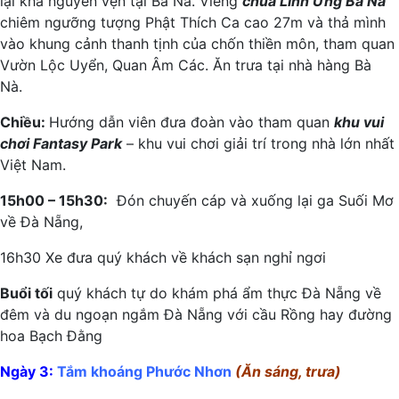
lại khá nguyên vẹn tại Bà Nà. Viếng
chùa Linh Ứng Bà Nà
chiêm ngưỡng tượng Phật Thích Ca cao 27m và thả mình
vào khung cảnh thanh tịnh của chốn thiền môn, tham quan
Vườn Lộc Uyển, Quan Âm Các. Ăn trưa tại nhà hàng Bà
Nà.
Chiều:
Hướng dẫn viên đưa đoàn vào tham quan
khu vui
chơi Fantasy Park
– khu vui chơi giải trí trong nhà lớn nhất
Việt Nam.
15h00 – 15h30:
Đón chuyến cáp và xuống lại ga Suối Mơ
về Đà Nẵng,
16h30 Xe đưa quý khách về khách sạn nghỉ ngơi
Buổi tối
quý khách tự do khám phá ẩm thực Đà Nẵng về
đêm và du ngoạn ngắm Đà Nẵng với cầu Rồng hay đường
hoa Bạch Đằng
Ngày 3:
Tắm khoáng Phước Nhơn
(Ăn sáng, trưa)