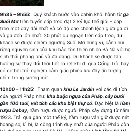
9h35 – 9h55:
Quý khách bước vào cabin khởi hành từ
ga
Suối Mơ
trên tuyến cáp treo đạt 2 kỷ lục thế giới – cáp
treo một dây dài nhất và có độ cao chênh lệch giữa ga đi
và ga đến lớn nhất. 20 phút du ngoạn trên cáp treo, du
khách sẽ được chiêm ngưỡng Suối Mơ hùng vĩ, cảnh núi
rừng nguyên sinh của khu bảo tồn thiên nhiên Bà Nà với hệ
sinh thái phong phú và đa dạng. Du khách sẽ được tận
hưởng sự thay đổi thời tiết rõ rệt khi đi qua Cổng Trời hay
có cơ hội trải nghiệm cảm giác phiêu lưu đầy ấn tượng
chìm trong sương mờ.
10h00 – 11h25:
Tham quan
khu Le Jardin
với các di tích
của người Pháp như:
khu buộc ngựa của Pháp, cây bưởi
gần 100 tuổi, vết tích các khu biệt thự cổ
. Đặc biệt là
hầm
rượu Debay
, hầm rượu được người Pháp xây dựng từ năm
1923. Trải qua gần một thế kỷ, hầm rượu vẫn giữ được nét
hoang sơ, kì bí, là công trình duy nhất của người Pháp còn