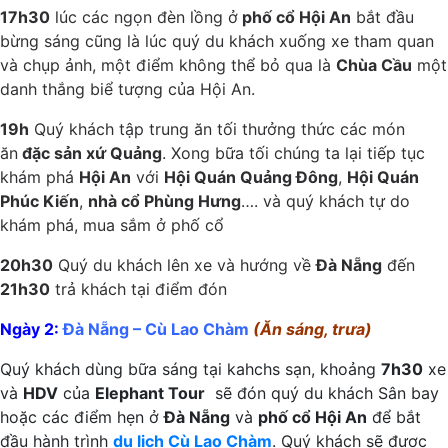
17h30
lúc các ngọn đèn lồng ở
phố cổ Hội An
bắt đầu
bừng sáng cũng là lúc quý du khách xuống xe tham quan
và chụp ảnh, một điểm không thể bỏ qua là
Chùa Cầu
một
danh thắng biể tượng của Hội An.
19h
Quý khách tập trung ăn tối thưởng thức các món
ăn
đặc sản xứ Quảng
. Xong bữa tối chúng ta lại tiếp tục
khám phá
Hội An
với
Hội Quán Quảng Đông
,
Hội Quán
Phúc Kiến
,
nhà cổ Phùng Hưng
…. và quý khách tự do
khám phá, mua sắm ở phố cổ
20h30
Quý du khách lên xe và hướng về
Đà Nẵng
đến
21h30
trả khách tại điểm đón
Ngày 2:
Đà Nẵng – Cù Lao Chàm
(Ăn sáng, trưa)
Quý khách dùng bữa sáng tại kahchs sạn, khoảng
7h30
xe
và
HDV
của
Elephant Tour
sẽ đón quý du khách Sân bay
hoặc các điểm hẹn ở
Đà Nẵng
và
phố cổ Hội An
để bắt
đầu hành trình
du lịch Cù Lao Chàm
. Quý khách sẽ được