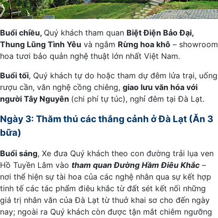
Buổi chiều,
Quý khách tham quan
Biệt Điện Bảo Đại,
Thung Lũng Tình Yêu
và ngắm
Rừng hoa khô
– showroom
hoa tươi bảo quản nghệ thuật lớn nhất Việt Nam.
Buổi tối
, Quý khách tự do hoặc tham dự đêm lửa trại, uống
rượu cần, văn nghệ cồng chiêng,
giao lưu văn hóa với
người Tây Nguyên
(chi phí tự túc), nghỉ đêm tại Đà Lạt.
Ngày 3: Thăm thú các thắng cảnh ở Đà Lạt (Ăn 3
bữa)
Buổi sáng
, Xe đưa Quý khách theo con đường trải lụa ven
Hồ Tuyền Lâm vào
tham quan Đường Hầm Điêu Khắc
–
nơi thể hiện sự tài hoa của các nghệ nhân qua sự kết hợp
tinh tế các tác phẩm điêu khắc từ đất sét kết nối những
giá trị nhân văn của Đà Lạt từ thuở khai sơ cho đến ngày
nay; ngoài ra Quý khách còn được tận mắt chiêm ngưỡng