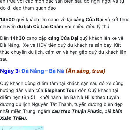
ăn trưa với các món đặc sản biển sau đó nghỉ ngơi và tự
do đi dạo tham quan đảo
14h00
quý khách lên cano về lại
cảng Cửa Đại
và kết thúc
chuyến
du lịch Cù Lao Chàm
với nhiều điều lý thú
Đến
14h30
cano cập
cảng Cửa Đại
quý khách lên xe về
Đà Nẵng. Xe và HDV tiễn quý du khách ra sân bay. Kết
thúc chuyến du lịch, cảm ơn và hẹn gặp quý du khách lần
sau
Ngày 3:
Đà Nẵng – Bà Nà
(Ăn sáng, trưa)
Quý khách dùng điểm tâm tại khách sạn sau đó xe cùng
hướng dẫn viên của
Elephant Tour
đón Quý khách tại
điểm hẹn (8h15). Khởi hành lên Bà Nà Hills theo tuyến
đường du lịch Nguyễn Tất Thành, tuyến đường biển đẹp
nhất miền Trung, ngắm
cầu treo Thuận Phước
, bãi
biển
Xuân Thiều.