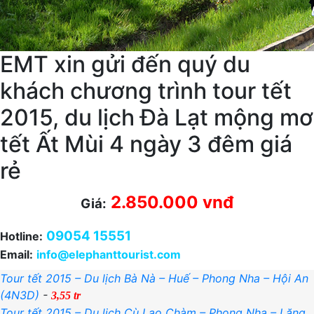
EMT xin gửi đến quý du
khách chương trình tour tết
2015, du lịch Đà Lạt mộng mơ
tết Ất Mùi 4 ngày 3 đêm giá
rẻ
2.850.000 vnđ
Giá:
09054 15551
Hotline:
Email:
info@elephanttourist.com
Tour tết 2015 – Du lịch Bà Nà – Huế – Phong Nha – Hội An
(4N3D)
-
3,55 tr
Tour tết 2015 – Du lịch Cù Lao Chàm – Phong Nha – Lăng