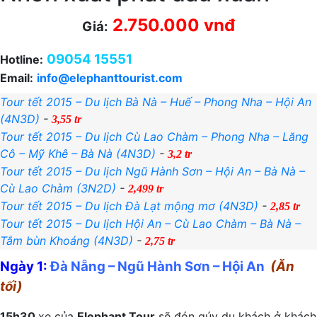
2.750.000 vnđ
Giá:
09054 15551
Hotline:
Email:
info@elephanttourist.com
Tour tết 2015 – Du lịch Bà Nà – Huế – Phong Nha – Hội An
(4N3D)
-
3,55 tr
Tour tết 2015 – Du lịch Cù Lao Chàm – Phong Nha – Lăng
Cô – Mỹ Khê – Bà Nà (4N3D)
-
3,2 tr
Tour tết 2015 – Du lịch Ngũ Hành Sơn – Hội An – Bà Nà –
Cù Lao Chàm (3N2D)
-
2,499 tr
Tour tết 2015 – Du lịch Đà Lạt mộng mơ (4N3D)
-
2,85 tr
Tour tết 2015 – Du lịch Hội An – Cù Lao Chàm – Bà Nà –
Tắm bùn Khoáng (4N3D)
-
2,75 tr
Ngày 1:
Đà Nẵng – Ngũ Hành Sơn – Hội An
(Ăn
tối)
15h30
xe của
Elephant Tour
sẽ đón qúy du khách ở khách