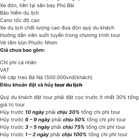
Xe đón, tiễn tại sân bay Phú Bài
Bảo hiểm du lịch
Cano tốc độ cao
Xe du lịch chất lượng cao đưa đón quý du khách
Hướng dẫn viên suốt tuyến trong chương trình tour
Vé tắm bùn Phước Nhơn
Giá chưa bao gồm:
Chí phí cá nhân
VAT
Vé cáp treo Bà Nà (500.000vnđ/khách)
Điều khoản đặt và hủy
tour du lịch
Quý du khách đặt tour phải đặt cọc trước ít nhất 30% tổng
giá trị tour
Hủy trước
10 ngày
phải
chịu 30%
tổng chi phí tour
Hủy trước
6 – 9 ngày
phải
chịu 50%
tổng chi phí tour
Hủy trước
3 – 5 ngày
phải
chịu 75%
tổng chi phí tour
Hủy trước
1 – 2 ngày
phải
chịu 100%
tổng chi phí tour