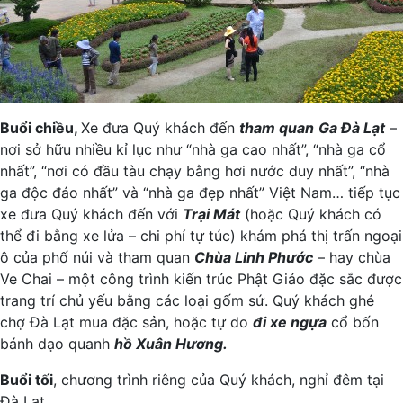
Buổi chiều,
Xe đưa Quý khách đến
tham quan
Ga Đà Lạt
–
nơi sở hữu nhiều kỉ lục như “nhà ga cao nhất”, “nhà ga cổ
nhất”, “nơi có đầu tàu chạy bằng hơi nước duy nhất”, “nhà
ga độc đáo nhất” và “nhà ga đẹp nhất” Việt Nam… tiếp tục
xe đưa Quý khách đến với
Trại Mát
(hoặc Quý khách có
thể đi bằng xe lửa – chi phí tự túc) khám phá thị trấn ngoại
ô của phố núi và tham quan
Chùa Linh Phước
– hay chùa
Ve Chai – một công trình kiến trúc Phật Giáo đặc sắc được
trang trí chủ yếu bằng các loại gốm sứ. Quý khách ghé
chợ Đà Lạt mua đặc sản, hoặc tự do
đi xe ngựa
cổ bốn
bánh dạo quanh
hồ Xuân Hương.
Buổi tối
, chương trình riêng của Quý khách, nghỉ đêm tại
Đà Lạt.