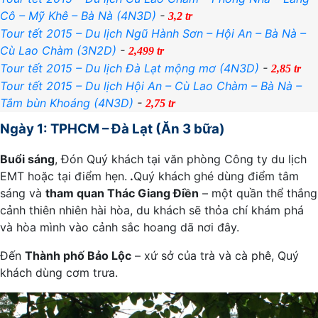
Cô – Mỹ Khê – Bà Nà (4N3D)
-
3,2 tr
Tour tết 2015 – Du lịch Ngũ Hành Sơn – Hội An – Bà Nà –
Cù Lao Chàm (3N2D)
-
2,499 tr
Tour tết 2015 – Du lịch Đà Lạt mộng mơ (4N3D)
-
2,85 tr
Tour tết 2015 – Du lịch Hội An – Cù Lao Chàm – Bà Nà –
Tắm bùn Khoáng (4N3D)
-
2,75 tr
Ngày 1: TPHCM – Đà Lạt (Ăn 3 bữa)
Buổi sáng
, Đón Quý khách tại văn phòng Công ty du lịch
EMT hoặc tại điểm hẹn.
.
Quý khách ghé dùng điểm tâm
sáng và
tham quan Thác Giang Điền
– một quần thể thắng
cảnh thiên nhiên hài hòa, du khách sẽ thỏa chí khám phá
và hòa mình vào cảnh sắc hoang dã nơi đây.
Đến
Thành phố Bảo Lộc
– xứ sở của trà và cà phê, Quý
khách dùng cơm trưa.