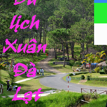
Cù
Lao
Chàm
–
Bà
Nà
–
Tắm
bùn
Khoáng
(4N3D)