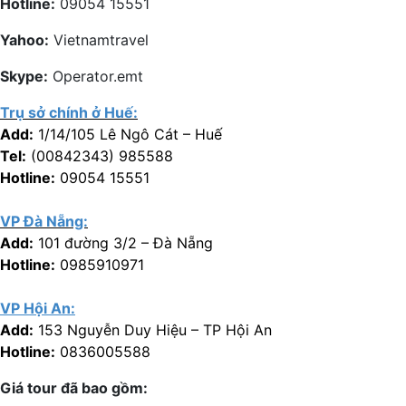
Hotline:
09054 15551
Yahoo:
Vietnamtravel
Skype:
Operator.emt
Trụ sở chính ở Huế:
Add:
1/14/105 Lê Ngô Cát – Huế
Tel:
(00842343) 985588
Hotline:
09054 15551
VP Đà Nẵng:
Add:
101 đường 3/2 – Đà Nẵng
Hotline:
0985910971
VP Hội An:
Add:
153 Nguyễn Duy Hiệu – TP Hội An
Hotline:
0836005588
Giá tour đã bao gồm: