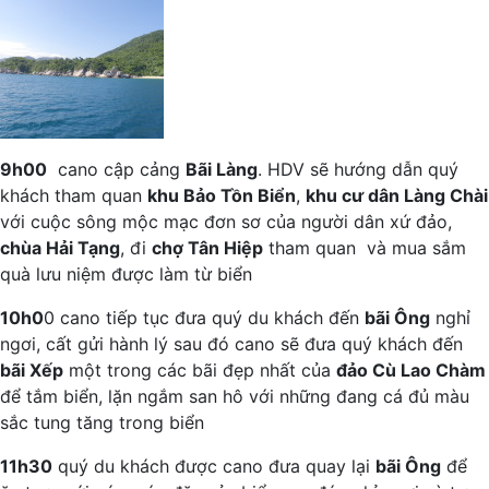
9h00
cano cập cảng
Bãi Làng
. HDV sẽ hướng dẫn quý
khách tham quan
khu Bảo Tồn Biển
,
khu cư dân Làng Chài
với cuộc sông mộc mạc đơn sơ của người dân xứ đảo,
chùa Hải Tạng
, đi
chợ Tân Hiệp
tham quan và mua sắm
quà lưu niệm được làm từ biển
10h0
0 cano tiếp tục đưa quý du khách đến
bãi Ông
nghỉ
ngơi, cất gửi hành lý sau đó cano sẽ đưa quý khách đến
bãi Xếp
một trong các bãi đẹp nhất của
đảo Cù Lao Chàm
để tắm biển, lặn ngắm san hô với những đang cá đủ màu
sắc tung tăng trong biển
11h30
quý du khách được cano đưa quay lại
bãi Ông
để