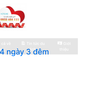
 cả về
Tin tức du
Giới
e
lịch
thiệu
 4 ngày 3 đêm