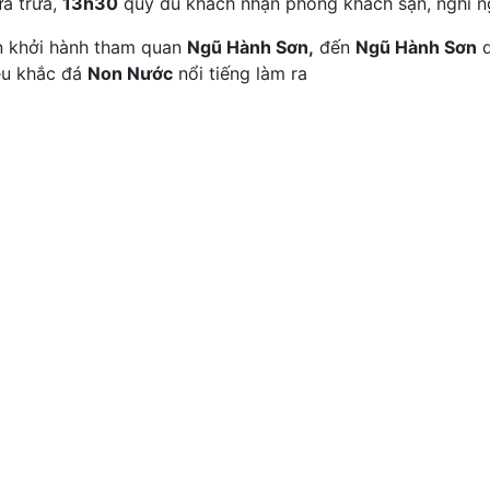
a trưa,
13h30
quý du khách nhận phòng khách sạn, nghỉ n
ạn khởi hành tham quan
Ngũ Hành Sơn,
đến
Ngũ Hành Sơn
q
êu khắc đá
Non Nước
nổi tiếng làm ra