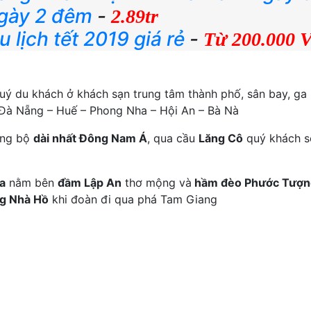
ngày 2 đêm
-
2.89tr
 lịch tết 2019 giá rẻ
-
Từ 200.000
ý du khách ở khách sạn trung tâm thành phố, sân bay, ga 
Đà Nẵng – Huế – Phong Nha – Hội An – Bà Nà
ờng bộ
dài nhất Đông Nam Á
, qua cầu
Lăng Cô
quý khách s
a
nằm bên
đầm Lập An
thơ mộng và
hầm đèo Phước Tượn
ng Nhà Hồ
khi đoàn đi qua phá Tam Giang