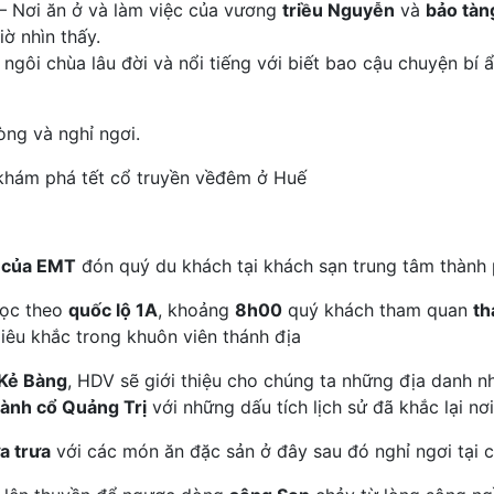
– Nơi ăn ở và làm việc của vương
triều Nguyễn
và
bảo tàn
ờ nhìn thấy.
, ngôi chùa lâu đời và nổi tiếng với biết bao cậu chuyện 
ng và nghỉ ngơi.
 khám phá tết cổ truyền vềđêm ở Huế
 của EMT
đón quý du khách tại khách sạn trung tâm thành
dọc theo
quốc lộ 1A
, khoảng
8h00
quý khách tham quan
th
iêu khắc trong khuôn viên thánh địa
Kẻ Bàng
, HDV sẽ giới thiệu cho chúng ta những địa danh 
hành cổ Quảng Trị
với những dấu tích lịch sử đã khắc lại nơ
a trưa
với các món ăn đặc sản ở đây sau đó nghỉ ngơi tại 