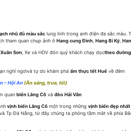
hạch nhũ đủ màu sắc
lung linh trong anh điện đa sắc màu. 
ch tham quan chụp ảnh ở
Hang cung Đình
,
Hang Bi Ký
,
Han
 Xuân Sơn
, Xe và HDV đón quý khách chạy dọc
theo đường
sạn nghỉ ngơivà tự do khám phá
ẩm thực tết Huế
về đêm
n – Hội An
(Ăn sáng, trưa, tối)
am quan
biển Lăng Cô
và
đèo Hải Vân
ảnh
vịnh biển Lăng Cô
một trong những
vịnh biển đẹp nhất 
ế và Tp Đà Nẵng, từ đây chúng ta phóng tầm mắt về phía B