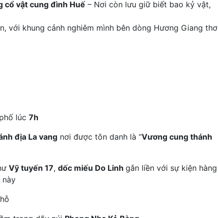
g cổ vật cung đình Huế
– Nơi còn lưu giữ biết bao kỷ vật,
bí ẩn, với khung cảnh nghiêm mình bên dòng Hương Giang thơ
 phố lúc
7h
ánh địa La vang
nơi được tôn danh là “
Vương cung thánh
như
Vỹ tuyến 17
,
dốc miếu Do Linh
gắn liền với sự kiện hàng
i này
chỗ