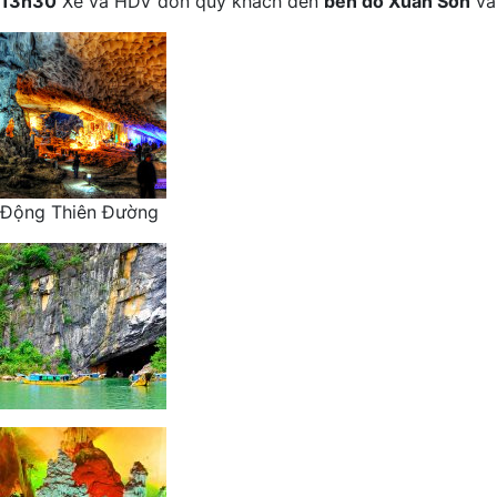
13h30
Xe và HDV đón quý khách đến
bến đò Xuân Sơn
và
Động Thiên Đường