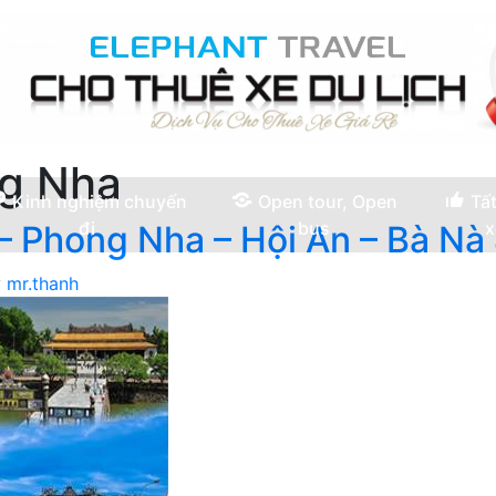
ng Nha
Kinh nghiệm chuyến
Open tour, Open
Tất
đi
bus
x
– Phong Nha – Hội An – Bà Nà
y
mr.thanh