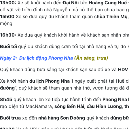
13h00:
Xe sẽ khởi hành đến
Đại Nội
tức
Hoàng Cung Huế
cổ vật về triều đình nhà Nguyễn mà có thể bạn chưa bao gi
15h00
Xe sẽ đưa quý du khách tham quan c
hùa Thiên Mụ
mộng
16h30:
Xe đưa quý khách khởi hành về khách sạn nhận phò
Buổi tối
quý du khách dùng cơm tối tại nhà hàng và tự do
Ngày 2: Du lịch động Phong Nha
(Ăn sáng, trưa)
Quý khách dùng bữa sáng tại khách sạn sau đó xe và
HDV
Xe khởi hành
du lịch Phong Nha
1 ngày xuất phát tại Huế 
đường
“, quý khách sẽ tham quan nhà thờ, vườn tượng đá đ
8h45
quý khách lên xe tiếp tục hành trình đến
Phong Nha 
rạo điện tử MacNamara,
sông Bến Hải
,
cầu Hiền Lương
,
t
Buổi trưa
xe đến
nhà hàng Sơn Đoòng
quý khách
dùng bữ