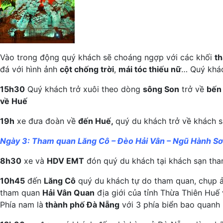
Vào trong động quý khách sẽ choáng ngợp với các khối
t
đá với hình ảnh
cột chống trời
,
mái tóc thiếu nữ
… Quý khá
15h30
Quý khách trở xuôi theo dòng
sông Son
trở về
bến
về Huế
19h
xe đưa đoàn về
đến Huế,
quý du khách trở về khách 
Ngày 3: Tham quan Lăng Cô – Đèo Hải Vân – Ngũ Hành Sơ
8h30
xe và
HDV EMT
đón quý du khách tại khách sạn th
10h45
đến
Lăng Cô
quý du khách tự do tham quan, chụp 
tham quan
Hải Vân Quan
địa giới của tỉnh Thừa Thiên Hu
Phía nam là
thành phố Đà Nẵng
với 3 phía biển bao quanh