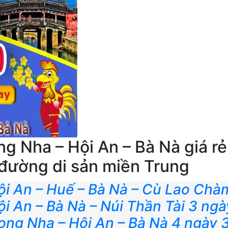
g Nha – Hội An – Bà Nà giá rẻ
n đường di sản miền Trung
Hội An – Huế – Bà Nà – Cù Lao Ch
ội An – Bà Nà – Núi Thần Tài 3 ng
ong Nha – Hội An – Bà Nà 4 ngày 