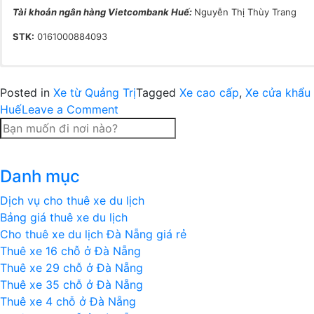
Tài khoản ngân hàng Vietcombank Huế:
Nguyễn Thị Thùy Trang
STK:
0161000884093
[gravityform id=2 title=false description=false ajax=true tabindex=4
Posted in
Xe từ Quảng Trị
Tagged
Xe cao cấp
,
Xe cửa khẩu
on
Huế
Leave a Comment
Xe
Lao
Bảo
Danh mục
đi
Huế
Dịch vụ cho thuê xe du lịch
hằng
Bảng giá thuê xe du lịch
ngày
Cho thuê xe du lịch Đà Nẵng giá rẻ
|
Thuê xe 16 chỗ ở Đà Nẵng
Xe
Thuê xe 29 chỗ ở Đà Nẵng
VIP
Thuê xe 35 chỗ ở Đà Nẵng
Limousine
Thuê xe 4 chỗ ở Đà Nẵng
Lao