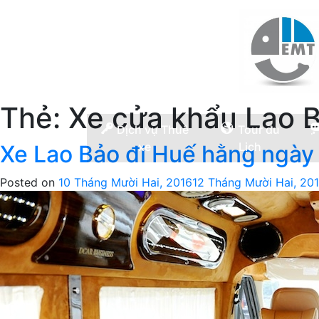
Thẻ:
Xe cửa khẩu Lao 
Dịch vụ Thuê
Tour du
xe
Lịch
Xe Lao Bảo đi Huế hằng ngày 
Posted on
10 Tháng Mười Hai, 2016
12 Tháng Mười Hai, 20