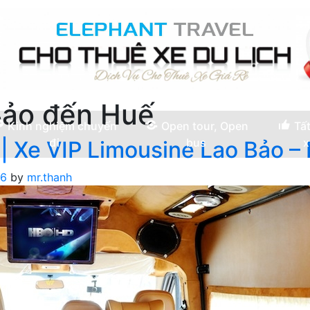
Bảo đến Huế
Kinh nghiệm chuyến
Open tour, Open
Tất
đi
bus
x
| Xe VIP Limousine Lao Bảo –
16
by
mr.thanh