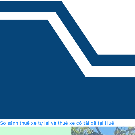
So sánh thuê xe tự lái và thuê xe có tài xế tại Huế