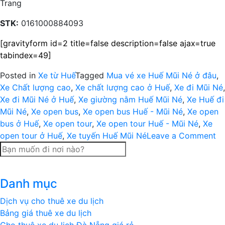
Trang
STK:
0161000884093
[gravityform id=2 title=false description=false ajax=true
tabindex=49]
Posted in
Xe từ Huế
Tagged
Mua vé xe Huế Mũi Né ở đâu
,
Xe Chất lượng cao
,
Xe chất lượng cao ở Huế
,
Xe đi Mũi Né
,
Xe đi Mũi Né ở Huế
,
Xe giường nằm Huế Mũi Né
,
Xe Huế đi
Mũi Né
,
Xe open bus
,
Xe open bus Huế - Mũi Né
,
Xe open
bus ở Huế
,
Xe open tour
,
Xe open tour Huế - Mũi Né
,
Xe
on
open tour ở Huế
,
Xe tuyến Huế Mũi Né
Leave a Comment
Xe
op
bu
Danh mục
op
to
Dịch vụ cho thuê xe du lịch
ch
Bảng giá thuê xe du lịch
lư