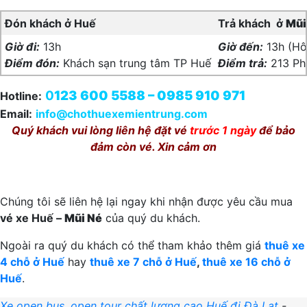
Đón khách ở Huế
Trả khách ở
Mũi
Giờ đi:
13h
Giờ đến:
13h (Hô
Điểm đón:
Khách sạn trung tâm TP Huế
Điểm trả:
213 Ph
0
123 600 5588 – 0985 910 971
Hotline:
Email:
info@chothuexemientrung.com
Quý khách vui lòng liên hệ đặt vé
trước 1 ngày
để bảo
đảm còn vé. Xin cảm ơn
Chúng tôi sẽ liên hệ lại ngay khi nhận được yêu cầu mua
vé xe Huế –
Mũi Né
của quý du khách.
Ngoài ra quý du khách có thể tham khảo thêm giá
thuê xe
4 chỗ ở Huế
hay
thuê xe 7 chỗ ở Huế
,
thuê xe 16 chỗ ở
Huế
.
Xe open bus, open tour chất lượng cao Huế đi Đà Lạt
-