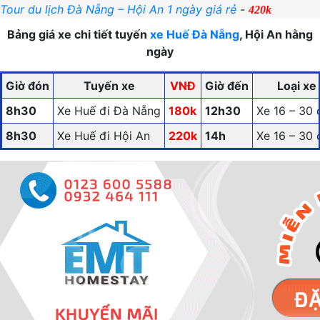
Tour du lịch Đà Nẵng – Hội An 1 ngày giá rẻ
-
420k
Bảng giá xe chi tiết tuyến
xe Huế Đà Nẵng
, Hội An hằng
ngày
Giờ đón
Tuyến xe
VNĐ
Giờ đến
Loại xe
8h30
Xe Huế đi Đà Nẵng
180k
12h30
Xe 16 – 30 
8h30
Xe Huế đi Hội An
220k
14h
Xe 16 – 30 