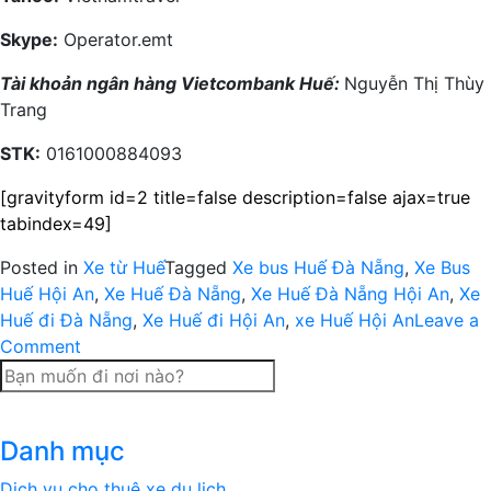
Skype:
Operator.emt
Tài khoản ngân hàng Vietcombank Huế:
Nguyễn Thị Thùy
Trang
STK:
0161000884093
[gravityform id=2 title=false description=false ajax=true
tabindex=49]
Posted in
Xe từ Huế
Tagged
Xe bus Huế Đà Nẵng
,
Xe Bus
Huế Hội An
,
Xe Huế Đà Nẵng
,
Xe Huế Đà Nẵng Hội An
,
Xe
Huế đi Đà Nẵng
,
Xe Huế đi Hội An
,
xe Huế Hội An
Leave a
on
Comment
Xe
open
bus
Danh mục
Huế
đi
Dịch vụ cho thuê xe du lịch