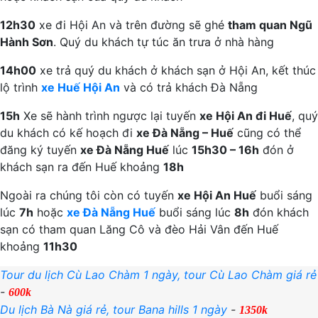
12h30
xe đi Hội An và trên đường sẽ ghé
tham quan Ngũ
Hành Sơn
. Quý du khách tự túc ăn trưa ở nhà hàng
14h00
xe trả quý du khách ở khách sạn ở Hội An, kết thúc
lộ trình
xe Huế Hội An
và có trả khách Đà Nẵng
15h
Xe sẽ hành trình ngược lại tuyến
xe Hội An đi Huế
, quý
du khách có kế hoạch đi
xe Đà Nẵng – Huế
cũng có thể
đăng ký tuyến
xe Đà Nẵng Huế
lúc
15h30 – 16h
đón ở
khách sạn ra đến Huế khoảng
18h
Ngoài ra chúng tôi còn có tuyến
xe Hội An Huế
buổi sáng
lúc
7h
hoặc
xe Đà Nẵng Huế
buổi sáng lúc
8h
đón khách
sạn có tham quan Lăng Cô và đèo Hải Vân đến Huế
khoảng
11h30
Tour du lịch Cù Lao Chàm 1 ngày, tour Cù Lao Chàm giá rẻ
-
600k
Du lịch Bà Nà giá rẻ, tour Bana hills 1 ngày
-
1350k