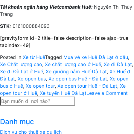
Tài khoản ngân hàng Vietcombank Huế:
Nguyễn Thị Thùy
Trang
STK:
0161000884093
[gravityform id=2 title=false description=false ajax=true
tabindex=49]
Posted in
Xe từ Huế
Tagged
Mua vé xe Huế Đà Lạt ở đâu
,
Xe Chất lượng cao
,
Xe chất lượng cao ở Huế
,
Xe đi Đà Lạt
,
Xe đi Đà Lạt ở Huế
,
Xe giường nằm Huế Đà Lạt
,
Xe Huế đi
Đà Lạt
,
Xe open bus
,
Xe open bus Huế - Đà Lạt
,
Xe open
bus ở Huế
,
Xe open tour
,
Xe open tour Huế - Đà Lạt
,
Xe
on
open tour ở Huế
,
Xe tuyến Huế Đà Lạt
Leave a Comment
Xe
op
bu
Danh mục
op
to
Dịch vụ cho thuê xe du lịch