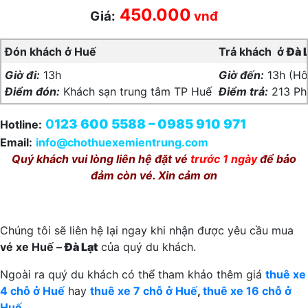
450.000
Giá:
vnđ
Đón khách ở Huế
Trả khách ở
Đà 
Giờ đi:
13h
Giờ đến:
13h (Hô
Điểm đón:
Khách sạn trung tâm TP Huế
Điểm trả:
213 Ph
0
123 600 5588 – 0985 910 971
Hotline:
Email:
info@chothuexemientrung.com
Quý khách vui lòng liên hệ đặt vé
trước 1 ngày
để bảo
đảm còn vé. Xin cảm ơn
Chúng tôi sẽ liên hệ lại ngay khi nhận được yêu cầu mua
vé xe Huế –
Đà Lạt
của quý du khách.
Ngoài ra quý du khách có thể tham khảo thêm giá
thuê xe
4 chỗ ở Huế
hay
thuê xe 7 chỗ ở Huế
,
thuê xe 16 chỗ ở
Huế
.