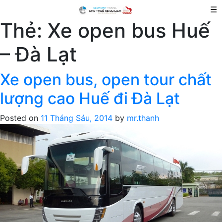
☰
Thẻ:
Xe open bus Huế
– Đà Lạt
Xe open bus, open tour chất
lượng cao Huế đi Đà Lạt
Posted on
11 Tháng Sáu, 2014
by
mr.thanh