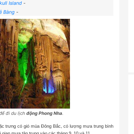
ull Island
-
ẻ Bàng
-
để đi du lịch
động Phong Nha
.
ặc trưng có gió mùa Đông Bắc, có lượng mưa trung bình
ian mưa tập trung vào các tháng 9, 10 và 11.