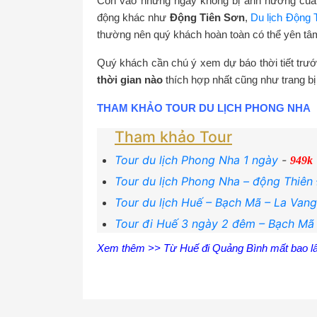
Còn vào những ngày không bị ảnh hưởng của m
động khác như
Động Tiên Sơn
,
Du lịch Động
thường nên quý khách hoàn toàn có thể yên tâ
Quý khách cần chú ý xem dự báo thời tiết trước 
thời gian nào
thích hợp nhất cũng như trang bị
THAM KHẢO TOUR
DU LỊCH PHONG NHA
Tham khảo Tour
Tour du lịch Phong Nha 1 ngày
-
949k
Tour du lịch Phong Nha – động Thiên
Tour du lịch Huế – Bạch Mã – La Van
Tour đi Huế 3 ngày 2 đêm – Bạch Mã
Xem thêm >>
Từ Huế đi Quảng Bình mất bao l