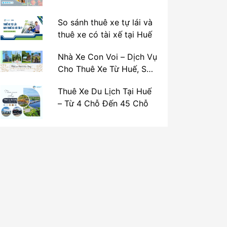
So sánh thuê xe tự lái và
thuê xe có tài xế tại Huế
Nhà Xe Con Voi – Dịch Vụ
Cho Thuê Xe Từ Huế, Sân
Bay Phú Bài Đi Thánh Địa
Thuê Xe Du Lịch Tại Huế
La Vang
– Từ 4 Chỗ Đến 45 Chỗ