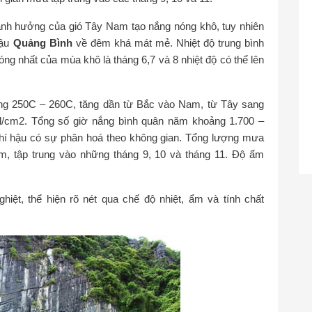
 ảnh hưởng của gió Tây Nam tạo nắng nóng khô, tuy nhiên
hậu
Quảng Bình
về đêm khá mát mẻ. Nhiệt độ trung bình
ng nhất của mùa khô là tháng 6,7 và 8 nhiệt độ có thể lên
ảng 250C – 260C, tăng dần từ Bắc vào Nam, từ Tây sang
l/cm2. Tổng số giờ nắng bình quân năm khoảng 1.700 –
 khí hậu có sự phân hoá theo không gian. Tổng lượng mưa
, tập trung vào những tháng 9, 10 và tháng 11. Độ ẩm
iệt, thể hiện rõ nét qua chế độ nhiệt, ẩm và tính chất