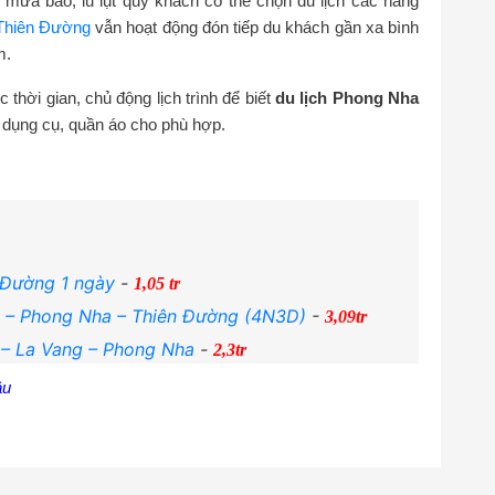
ưa bão, lũ lụt quý khách có thể chọn du lịch các hang
 Thiên Đường
vẫn hoạt động đón tiếp du khách gần xa bình
m.
thời gian, chủ động lịch trình để biết
du lịch Phong Nha
 dụng cụ, quần áo cho phù hợp.
 Đường 1 ngày
-
1,05 tr
g – Phong Nha – Thiên Đường (4N3D)
-
3,09tr
 – La Vang – Phong Nha
-
2,3tr
âu