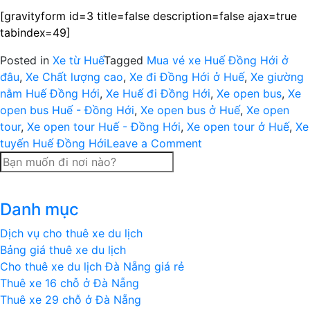
[gravityform id=3 title=false description=false ajax=true
tabindex=49]
Posted in
Xe từ Huế
Tagged
Mua vé xe Huế Đồng Hới ở
đâu
,
Xe Chất lượng cao
,
Xe đi Đồng Hới ở Huế
,
Xe giường
nằm Huế Đồng Hới
,
Xe Huế đi Đồng Hới
,
Xe open bus
,
Xe
open bus Huế - Đồng Hới
,
Xe open bus ở Huế
,
Xe open
tour
,
Xe open tour Huế - Đồng Hới
,
Xe open tour ở Huế
,
Xe
on
tuyến Huế Đồng Hới
Leave a Comment
Xe
open
bus,
Danh mục
open
tour
Dịch vụ cho thuê xe du lịch
chất
Bảng giá thuê xe du lịch
lượng
Cho thuê xe du lịch Đà Nẵng giá rẻ
cao
Thuê xe 16 chỗ ở Đà Nẵng
Huế
Thuê xe 29 chỗ ở Đà Nẵng
đi