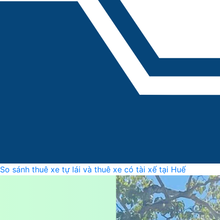
So sánh thuê xe tự lái và thuê xe có tài xế tại Huế