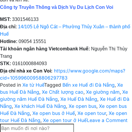
Công ty Truyền Thông và Dịch Vụ Du Lịch Con Voi
MST:
3301546133
Địa chỉ:
14/105 Lê Ngô Cát – Phường Thủy Xuân – thành phố
Huế
Hotline:
09054 15551
Tài khoản ngân hàng Vietcombank Huế:
Nguyễn Thị Thùy
Trang
STK:
0161000884093
Địa chỉ nhà xe Con Voi:
https://www.google.com/maps?
cid=10599600958806297783
Posted in
Xe từ Huế
Tagged
Bến xe Huế đi Đà Nẵng
,
Xe
bus Huế Đà Nẵng
,
Xe Chất lượng cao
,
Xe giường nằm
,
Xe
giường nằm Huế Đà Nẵng
,
Xe Huế Đà Nẵng
,
Xe Huế đi Đà
Nẵng
,
Xe khách Huế Đà Nẵng
,
Xe open bus
,
Xe open bus
Huế Đà Nẵng
,
Xe open bus ở Huế
,
Xe open tour
,
Xe open
o
tour Huế Đà Nẵng
,
Xe open tour ở Huế
Leave a Comment
X