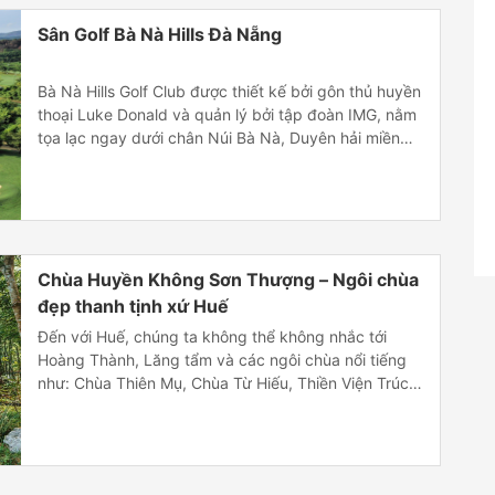
Sân Golf Bà Nà Hills Đà Nẵng
Bà Nà Hills Golf Club được thiết kế bởi gôn thủ huyền
thoại Luke Donald và quản lý bởi tập đoàn IMG, nằm
tọa lạc ngay dưới chân Núi Bà Nà, Duyên hải miền
Trung Việt Nam và chỉ cách trung tâm thành phố Đà
Nẵng 30 phút di chuyển. Cho đến nay, Bà Nà […]
Chùa Huyền Không Sơn Thượng – Ngôi chùa
đẹp thanh tịnh xứ Huế
Đến với Huế, chúng ta không thể không nhắc tới
Hoàng Thành, Lăng tẩm và các ngôi chùa nổi tiếng
như: Chùa Thiên Mụ, Chùa Từ Hiếu, Thiền Viện Trúc
Lâm Bạch Mã và đặc biệt không thể bỏ qua ngôi
chùa linh thiêng Chùa Huyền Không Sơn Thượng.
Sau đây quý khách cùng Elephant […]