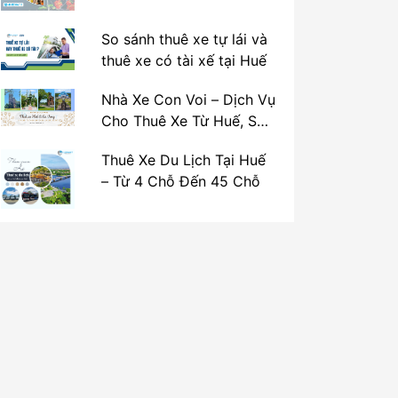
So sánh thuê xe tự lái và
thuê xe có tài xế tại Huế
Nhà Xe Con Voi – Dịch Vụ
Cho Thuê Xe Từ Huế, Sân
Bay Phú Bài Đi Thánh Địa
Thuê Xe Du Lịch Tại Huế
La Vang
– Từ 4 Chỗ Đến 45 Chỗ