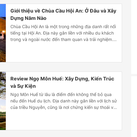
Giới thiệu về Chùa Cầu Hội An: Ở Đâu và Xây
Dựng Năm Nào
Chùa Cầu Hội An là một trong những địa danh rất nổi
tiếng tại Hội An. Địa này gắn liền với nhiều du khách
trong và ngoài nước đến tham quan và trải nghiệm.
Một trong số đó là chương trình tour khá nổi tiếng
của Elephant Travel đó là: du lịch huế 3 ngày […]
Review Ngọ Môn Huế: Xây Dựng, Kiến Trúc
và Sự Kiện
Ngọ Môn Huế từ lâu là điểm đến không thể bỏ qua
nếu đến Huế du lịch. Địa danh này gắn liền với lịch sử
của triều Nguyễn, cũng là nơi chứng kiến sự thoái vị
của Vua Bảo Đại. Ngay bây giờ hãy cùng chúng mình
tìm hiểu về địa danh này nhé. Ngọ […]