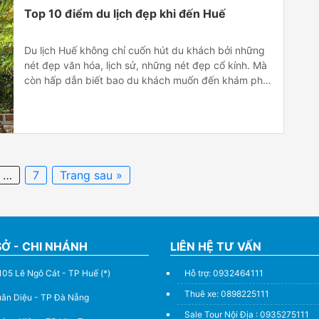
Top 10 điểm du lịch đẹp khi đến Huế
Du lịch Huế không chỉ cuốn hút du khách bởi những
nét đẹp văn hóa, lịch sử, những nét đẹp cổ kính. Mà
còn hấp dẫn biết bao du khách muốn đến khám phá
Huế bởi sự thân thiện của con người xứ Huế. Sự dịu
dàng, ngọt ngào của người con gái Huế khiến […]
…
7
Trang sau »
SỞ - CHI NHÁNH
LIÊN HỆ TƯ VẤN
105 Lê Ngô Cát - TP Huế (*)
Hỗ trợ: 0932464111
Thuê xe: 0898225111
uân Diệu - TP Đà Nẵng
Sale Tour Nội Địa : 0935275111