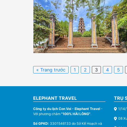
« Trang trước
1
2
3
4
5
ELEPHANT TRAVEL
TRỤ 
Công ty du lịch Con Voi - Elephant Travel
-
1/14/
Với phương châm
"100% HÀI LÒNG"
.
08 X
Số GPKD:
3301546133 do Sở Kế Hoạch và