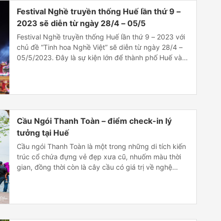
Festival Nghề truyền thống Huế lần thứ 9 –
2023 sẽ diễn từ ngày 28/4 – 05/5
Festival Nghề truyền thống Huế lần thứ 9 – 2023 với
chủ đề “Tinh hoa Nghề Việt” sẽ diễn từ ngày 28/4 –
05/5/2023. Đây là sự kiện lớn để thành phố Huế và
tỉnh Thừa Thiên Huế gìn giữ và phát huy giá trị nghề
truyền thống; tăng cường quảng bá, kích cầu du […]
Cầu Ngói Thanh Toàn – điểm check-in lý
tưởng tại Huế
Cầu ngói Thanh Toàn là một trong những di tích kiến
trúc cổ chứa đựng vẻ đẹp xưa cũ, nhuốm màu thời
gian, đồng thời còn là cây cầu có giá trị về nghệ
thuật độc đáo ở Việt Nam hiện nay. Giới thiệu về cầu
ngói Thanh Toàn – công trình cổ 200 năm […]