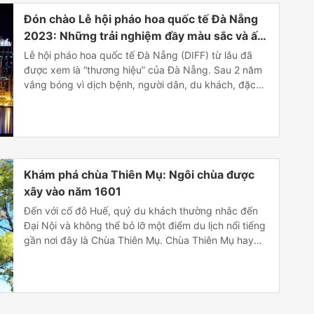
Đón chào Lễ hội pháo hoa quốc tế Đà Nẵng
2023: Những trải nghiệm đầy màu sắc và ấn
tượng
Lễ hội pháo hoa quốc tế Đà Nẵng (DIFF) từ lâu đã
được xem là “thương hiệu” của Đà Nẵng. Sau 2 năm
vắng bóng vì dịch bệnh, người dân, du khách, đặc
biệt là những người làm du lịch đều hy vọng sự quay
trở lại của lễ hội lớn này trong năm 2023 […]
Khám phá chùa Thiên Mụ: Ngôi chùa được
xây vào năm 1601
Đến với cố đô Huế, quý du khách thường nhắc đến
Đại Nội và không thể bỏ lỡ một điểm du lịch nổi tiếng
gần nơi đây là Chùa Thiên Mụ. Chùa Thiên Mụ hay
còn gọi là chùa Linh Mụ, nằm bên dòng sông Hương
thơ mộng của thành phố Huế mà du khách […]