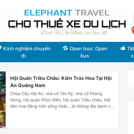
Kinh nghiệm chuyến
Open tour, Open
Tất
đi
bus
x
Hội Quán Triều Châu: Kiến Trúc Hoa Tại Hội
An Quảng Nam
Chùa Cầu Hội An, nhà cổ Tân Ký, nhà cổ Phùng
Hưng, hội quán Phúc Kiến, hội quán Triều châu, thả
đèn hoa đăng trên sông Hoài….là những địa danh vô
cùng nổi tiếng của Hội An. Những địa danh này
thường được nhiều khách du lịch đến tham quan qua
các chương trình tour. Điển […]