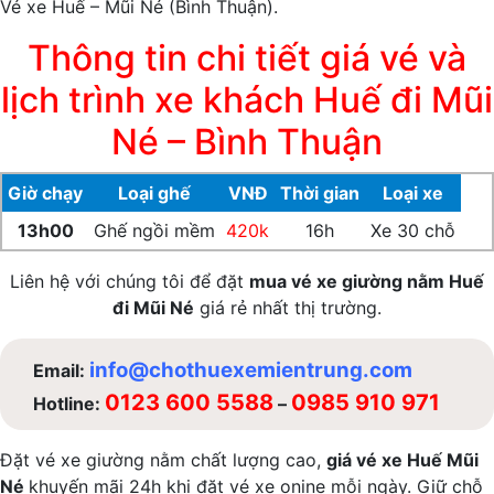
Vé xe Huế – Mũi Né (Bình Thuận).
Thông tin chi tiết giá vé và
lịch trình xe khách Huế đi Mũi
Né – Bình Thuận
Giờ chạy
Loại ghế
VNĐ
Thời gian
Loại xe
13h00
Ghế ngồi mềm
420k
16h
Xe 30 chỗ
Liên hệ với chúng tôi để đặt
mua vé xe giường nằm Huế
đi Mũi Né
giá rẻ nhất thị trường.
info@chothuexemientrung.com
Email:
0123 600 5588
0985 910 971
Hotline:
–
Đặt vé xe giường nằm chất lượng cao,
giá vé xe Huế Mũi
Né
khuyến mãi 24h khi đặt vé xe onine mỗi ngày. Giữ chỗ