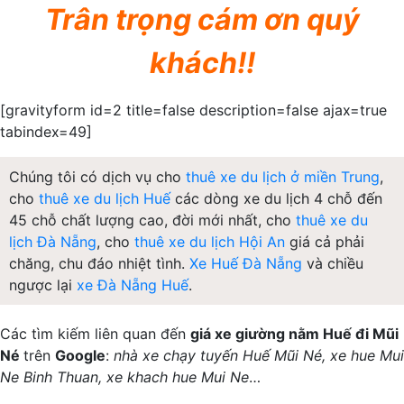
Trân trọng cám ơn quý
khách!!
[gravityform id=2 title=false description=false ajax=true
tabindex=49]
Chúng tôi có dịch vụ cho
thuê xe du lịch ở miền Trung
,
cho
thuê xe du lịch Huế
các dòng xe du lịch 4 chỗ đến
45 chỗ chất lượng cao, đời mới nhất, cho
thuê xe du
lịch Đà Nẵng
, cho
thuê xe du lịch Hội An
giá cả phải
chăng, chu đáo nhiệt tình.
Xe Huế Đà Nẵng
và chiều
ngược lại
xe Đà Nẵng Huế
.
Các tìm kiếm liên quan đến
giá xe giường nằm Huế đi Mũi
Né
trên
Google
:
nhà xe chạy tuyến Huế Mũi Né, xe hue Mui
Ne Binh Thuan, xe khach hue Mui Ne
…