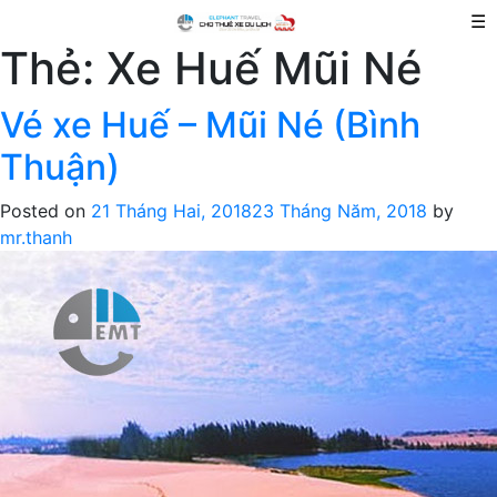
☰
Thẻ:
Xe Huế Mũi Né
Vé xe Huế – Mũi Né (Bình
Thuận)
Posted on
21 Tháng Hai, 2018
23 Tháng Năm, 2018
by
mr.thanh