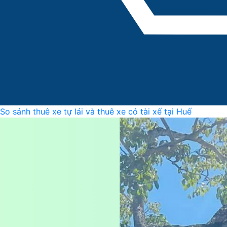
So sánh thuê xe tự lái và thuê xe có tài xế tại Huế