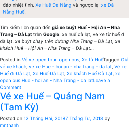
đáo nhiệt tình.
Xe Huế Đà Nẵng
và ngược lại
xe Đà
Nẵng Huế
.
Tìm kiếm liên quan đến
giá xe buýt Huế – Hội An – Nha
Trang – Đà Lạt
trên
Google
: xe huế đà lạt, vé xe từ huế đi
đà lạt,
xe buýt chạy trên đường Nha Trang – Đà Lạt, xe
khách
Huế – Hội An – Nha Trang – Đà Lạt…
Posted in
Vé xe open tour, open bus
,
Xe từ Huế
Tagged
Giá
vé xe khách
,
ve xe Hue - hoi an - nha trang - da lat
,
Vé xe
Huế đi Đà Lạt
,
Xe Huế Đà Lạt
,
Xe khách Huế Đà Lạt
,
xe
open bus Hue - hoi an - Nha Trang - da lat
Leave a
on
Comment
Vé xe Huế – Quảng Nam
Giá
vé
(Tam Kỳ)
xe
khách
Posted on
12 Tháng Hai, 2018
7 Tháng Tư, 2018
by
từ
mr.thanh
Huế