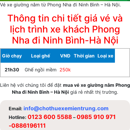
Vé xe giường nằm từ Phong Nha đi Ninh Bình – Hà Nội.
Thông tin chi tiết giá vé và
lịch trình xe khách Phong
Nha đi Ninh Bình-Hà Nội
Giờ chạy
Loại ghế
VNĐ
Thời gian
Loại xe
21h30
Ghế ngồi mềm
250k
Liên hệ với chúng tôi để đặt
mua vé xe giường nằm Phong
Nha đi Ninh Bình – Hà Nội
giá rẻ nhất thị trường.
info@chothuexemientrung.com
Email:
0123 600 5588
0985 910 971
Hotline:
–
-0886196111