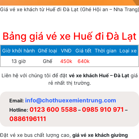
Giá vé xe khách từ Huế đi Đà Lạt (Ghé Hội an – Nha Trang
Bảng giá vé xe Huế đi Đà Lạt
Giờ khởi hành
Ghế loại
VNĐ
Giá tết
Thời gian
Loại xe
13 giờ
Ghế
450k
640k
Liên hệ với chúng tôi để đặt
vé xe khách Huế – Đà Lạt
giá
rẻ nhất thị trường.
info@chothuexemientrung.com
Email:
0123 600 5588
0985 910 971
Hotline:
–
–
0886196111
Đặt vé xe bus chất lượng cao,
giá vé xe khách giường