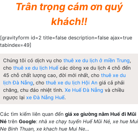
Trân trọng cám ơn quý
khách!!
[gravityform id=2 title=false description=false ajax=true
tabindex=49]
Chúng tôi có dịch vụ cho
thuê xe du lịch ở miền Trung
,
cho
thuê xe du lịch Huế
các dòng xe du lịch 4 chỗ đến
45 chỗ chất lượng cao, đời mới nhất, cho
thuê xe du
lịch Đà Nẵng
, cho
thuê xe du lịch Hội An
giá cả phải
chăng, chu đáo nhiệt tình.
Xe Huế Đà Nẵng
và chiều
ngược lại
xe Đà Nẵng Huế
.
Các tìm kiếm liên quan đến
giá xe giường nằm Huế đi Mũi
Né
trên
Google
:
nhà xe chạy tuyến Huế Mũi Né, xe hue Mui
Ne Binh Thuan, xe khach hue Mui Ne
…