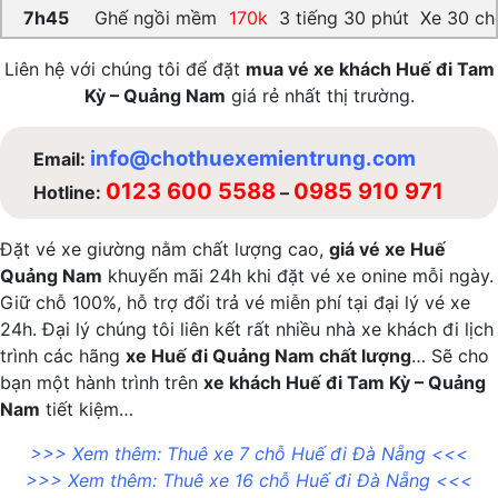
7h45
Ghế ngồi mềm
170k
3 tiếng 30 phút
Xe 30 ch
Liên hệ với chúng tôi để đặt
mua vé xe khách Huế đi Tam
Kỳ – Quảng Nam
giá rẻ nhất thị trường.
info@chothuexemientrung.com
Email:
0123 600 5588
0985 910 971
Hotline:
–
Đặt vé xe giường nằm chất lượng cao,
giá vé xe Huế
Quảng Nam
khuyến mãi 24h khi đặt vé xe onine mỗi ngày.
Giữ chỗ 100%, hỗ trợ đổi trả vé miễn phí tại đại lý vé xe
24h. Đại lý chúng tôi liên kết rất nhiều nhà xe khách đi lịch
trình các hãng
xe Huế đi Quảng Nam chất lượng
… Sẽ cho
bạn một hành trình trên
xe khách Huế đi Tam Kỳ – Quảng
Nam
tiết kiệm…
>>> Xem thêm:
Thuê xe 7 chỗ Huế đi Đà Nẵng
<<<
>>> Xem thêm:
Thuê xe 16 chỗ Huế đi Đà Nẵng
<<<