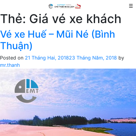
☰
Thẻ:
Giá vé xe khách
Vé xe Huế – Mũi Né (Bình
Thuận)
Posted on
21 Tháng Hai, 2018
23 Tháng Năm, 2018
by
mr.thanh