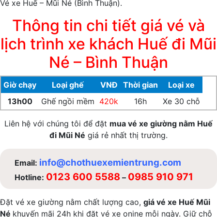
Vé xe Huế – Mũi Né (Bình Thuận).
Thông tin chi tiết giá vé và
lịch trình xe khách Huế đi Mũi
Né – Bình Thuận
Giờ chạy
Loại ghế
VNĐ
Thời gian
Loại xe
13h00
Ghế ngồi mềm
420k
16h
Xe 30 chỗ
Liên hệ với chúng tôi để đặt
mua vé xe giường nằm Huế
đi Mũi Né
giá rẻ nhất thị trường.
info@chothuexemientrung.com
Email:
0123 600 5588
0985 910 971
Hotline:
–
Đặt vé xe giường nằm chất lượng cao,
giá vé xe Huế Mũi
Né
khuyến mãi 24h khi đặt vé xe onine mỗi ngày. Giữ chỗ