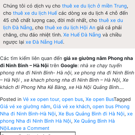
Chúng tôi có dịch vụ cho
thuê xe du lịch ở miền Trung
,
cho
thuê xe du lịch Huế
các dòng xe du lịch 4 chỗ đến
45 chỗ chất lượng cao, đời mới nhất, cho
thuê xe du
lịch Đà Nẵng
, cho
thuê xe du lịch Hội An
giá cả phải
chăng, chu đáo nhiệt tình.
Xe Huế Đà Nẵng
và chiều
ngược lại
xe Đà Nẵng Huế
.
Các tìm kiếm liên quan đến
giá xe giường nằm Phong nha
đi Ninh Bình – Hà Nội
trên
Google
:
nhà xe chạy tuyến
phong nha đi Ninh Bình- Hà nội, xe phong nha đi Ninh Bình
– Hà Nội , xe khach phong nha đi Ninh Bình – Hà Nội, Xe
khách đi Phong Nha Kẻ Bàng, xe Hà Nội Quảng Bình….
Posted in
Vé xe open tour, open bus
,
Xe open Bus
Tagged
Giá vé xe giường nằm
,
Giá vé xe khách
,
open bus Phong
Nha đi Ninh Bình-Hà Nội
,
Xe Bus Quảng Bình đi Hà Nội
,
xe
phong Nha đi Ninh Bình Hà Nội
,
Xe Quảng Bình Hà
on
Nội
Leave a Comment