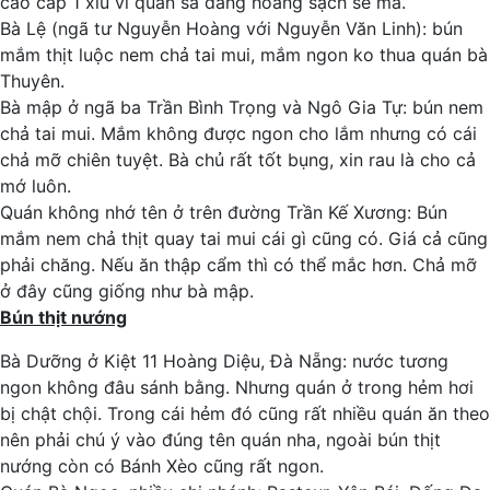
cao cấp 1 xíu vì quán sá đàng hoàng sạch sẽ mà.
Bà Lệ (ngã tư Nguyễn Hoàng với Nguyễn Văn Linh): bún
mắm thịt luộc nem chả tai mui, mắm ngon ko thua quán bà
Thuyên.
Bà mập ở ngã ba Trần Bình Trọng và Ngô Gia Tự: bún nem
chả tai mui. Mắm không được ngon cho lắm nhưng có cái
chả mỡ chiên tuyệt. Bà chủ rất tốt bụng, xin rau là cho cả
mớ luôn.
Quán không nhớ tên ở trên đường Trần Kế Xương: Bún
mắm nem chả thịt quay tai mui cái gì cũng có. Giá cả cũng
phải chăng. Nếu ăn thập cẩm thì có thể mắc hơn. Chả mỡ
ở đây cũng giống như bà mập.
Bún thịt nướng
Bà Dưỡng ở Kiệt 11 Hoàng Diệu, Đà Nẵng: nước tương
ngon không đâu sánh bằng. Nhưng quán ở trong hẻm hơi
bị chật chội. Trong cái hẻm đó cũng rất nhiều quán ăn theo
nên phải chú ý vào đúng tên quán nha, ngoài bún thịt
nướng còn có Bánh Xèo cũng rất ngon.