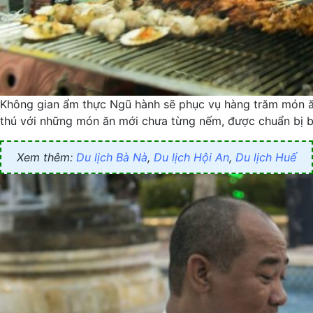
Không gian ẩm thực Ngũ hành sẽ phục vụ hàng trăm món ăn
thú với những món ăn mới chưa từng nếm, được chuẩn bị b
Xem thêm:
Du lịch Bà Nà
,
Du lịch Hội An
,
Du lịch Huế