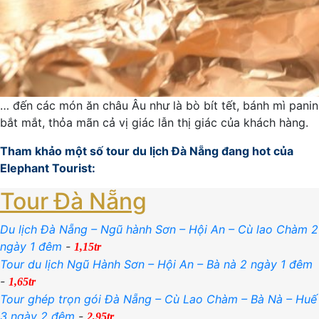
… đến các món ăn châu Âu như là bò bít tết, bánh mì pani
bắt mắt, thỏa mãn cả vị giác lẫn thị giác của khách hàng.
Tham khảo một số tour du lịch Đà Nẵng đang hot của
Elephant Tourist:
Tour Đà Nẵng
Du lịch Đà Nẵng – Ngũ hành Sơn – Hội An – Cù lao Chàm 2
ngày 1 đêm
-
1,15tr
Tour du lịch Ngũ Hành Sơn – Hội An – Bà nà 2 ngày 1 đêm
-
1,65tr
Tour ghép trọn gói Đà Nẵng – Cù Lao Chàm – Bà Nà – Huế
3 ngày 2 đêm
-
2,95tr