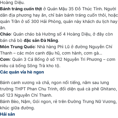
Hoàng Diệu.
Bánh tráng cuốn thịt
ở Quán Mậu 35 Đỗ Thúc Tỉnh. Người
dân địa phương hay ăn, chỉ bán bánh tráng cuốn thôi, hoặc
quán Trần ở số 300 Hải Phòng, quán này khách du lịch hay
ăn.
Cháo
: Quán cháo bà Hường số 4 Hoàng Diệu, ở đây còn
bán chả bò
đặc sản Đà Nẵng
.
Món Trung Quốc
: Nhà hàng Phì Lũ ở đường Nguyễn Chí
Thanh – các món canh đậu hũ, cơm hành, cơm gà…
Cơm
: Quán 3 Cá Bống ở số 112 Nguyễn Tri Phương – cơm
niêu cá bống Sông Trà kho tộ.
Các quán vỉa hè ngon
Bánh canh xương và chả, ngon nổi tiếng, nằm sau lưng
trường THPT Phan Chu Trinh, đối diện quá cà phê Ghitano,
số 123 Nguyễn Chí Thanh.
Bánh Bèo, Nậm, Gói ngon, rẻ trên Đường Trưng Nữ Vương,
khúc giữa đường.
Hải sản