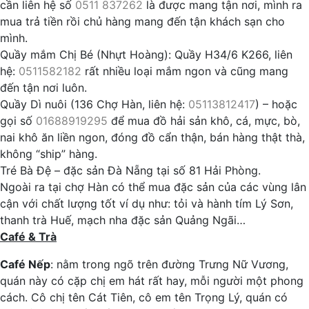
cần liên hệ số
0511 837262
là được mang tận nơi, mình ra
mua trả tiền rồi chủ hàng mang đến tận khách sạn cho
mình.
Quầy mắm Chị Bé (Nhựt Hoàng): Quầy H34/6 K266, liên
hệ:
0511582182
rất nhiều loại mắm ngon và cũng mang
đến tận nơi luôn.
Quầy Dì nuôi (136 Chợ Hàn, liên hệ:
05113812417
) – hoặc
gọi số
01688919295
để mua đồ hải sản khô, cá, mực, bò,
nai khô ăn liền ngon, đóng đồ cẩn thận, bán hàng thật thà,
không “ship” hàng.
Tré Bà Đệ – đặc sản Đà Nẵng tại số 81 Hải Phòng.
Ngoài ra tại chợ Hàn có thể mua đặc sản của các vùng lân
cận với chất lượng tốt ví dụ như: tỏi và hành tím Lý Sơn,
thanh trà Huế, mạch nha đặc sản Quảng Ngãi…
Café & Trà
Café Nếp
: nằm trong ngõ trên đường Trưng Nữ Vương,
quán này có cặp chị em hát rất hay, mỗi người một phong
cách. Cô chị tên Cát Tiên, cô em tên Trọng Lý, quán có