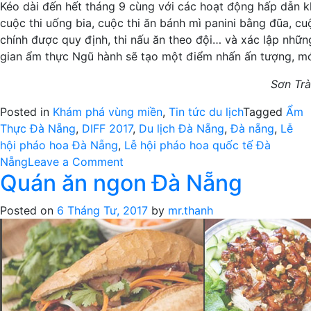
Kéo dài đến hết tháng 9 cùng với các hoạt động hấp dẫn k
cuộc thi uống bia, cuộc thi ăn bánh mì panini bằng đũa, c
chính được quy định, thi nấu ăn theo đội… và xác lập những
gian ẩm thực Ngũ hành sẽ tạo một điểm nhấn ấn tượng, mới
Sơn Trà
Posted in
Khám phá vùng miền
,
Tin tức du lịch
Tagged
Ẩm
Thực Đà Nẵng
,
DIFF 2017
,
Du lịch Đà Nẵng
,
Đà nẵng
,
Lễ
hội pháo hoa Đà Nẵng
,
Lễ hội pháo hoa quốc tế Đà
on
Nẵng
Leave a Comment
Quán ăn ngon Đà Nẵng
Đừng
bỏ
Posted on
6 Tháng Tư, 2017
by
mr.thanh
lỡ
không
gian
ẩm
thực
Ngũ