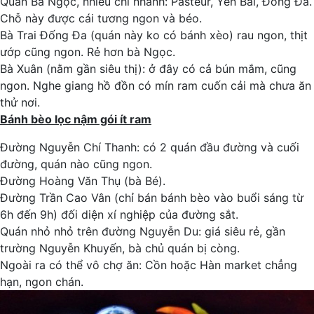
Quán Bà Ngọc, nhiều chi nhánh: Pasteur, Yên Bái, Đống Đa.
Chỗ này được cái tương ngon và béo.
Bà Trai Đống Đa (quán này ko có bánh xèo) rau ngon, thịt
ướp cũng ngon. Rẻ hơn bà Ngọc.
Bà Xuân (nằm gần siêu thị): ở đây có cả bún mắm, cũng
ngon. Nghe giang hồ đồn có mín ram cuốn cải mà chưa ăn
thử nơi.
Bánh bèo lọc nậm gói ít ram
Đường Nguyễn Chí Thanh: có 2 quán đầu đường và cuối
đường, quán nào cũng ngon.
Đường Hoàng Văn Thụ (bà Bé).
Đường Trần Cao Vân (chỉ bán bánh bèo vào buổi sáng từ
6h đến 9h) đối diện xí nghiệp của đường sắt.
Quán nhỏ nhỏ trên đường Nguyễn Du: giá siêu rẻ, gần
trường Nguyễn Khuyến, bà chủ quán bị còng.
Ngoài ra có thể vô chợ ăn: Cồn hoặc Hàn market chẳng
hạn, ngon chán.