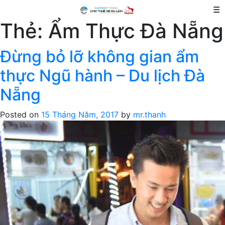
☰
Thẻ:
Ẩm Thực Đà Nẵng
Đừng bỏ lỡ không gian ẩm
thực Ngũ hành – Du lịch Đà
Nẵng
Posted on
15 Tháng Năm, 2017
by
mr.thanh