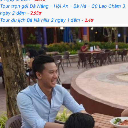
Tour trọn gói Đà Nẵng – Hội An – Bà Nà – Cù Lao Chàm 3
ngày 2 đêm
-
2,95tr
Tour du lịch Bà Nà hills 2 ngày 1 đêm
-
2,4tr