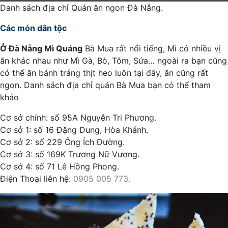
Danh sách địa chỉ Quán ăn ngon Đà Nẵng.
Các món dân tộc
Ở Đà Nẵng Mì Quảng
Bà Mua rất nổi tiếng, Mì có nhiều vị
ăn khác nhau như Mì Gà, Bò, Tôm, Sứa… ngoài ra bạn cũng
có thể ăn bánh tráng thịt heo luôn tại đây, ăn cũng rất
ngon. Danh sách địa chỉ quán Bà Mua bạn có thể tham
khảo
Cơ sở chính: số 95A Nguyễn Tri Phương.
Cơ sở 1: số 16 Đặng Dung, Hòa Khánh.
Cơ sở 2: số 229 Ông Ích Đường.
Cơ sở 3: số 169K Trương Nữ Vương.
Cơ sở 4: số 71 Lê Hồng Phong.
Điện Thoại liên hệ:
0905 005 773.