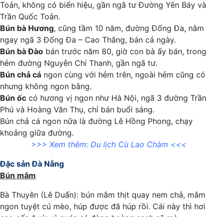
Toản, không có biển hiệu, gần ngã tư Đường Yên Báy và
Trần Quốc Toản.
Bún bà Hương
, cũng tầm 10 năm, đường Đống Đa, nằm
ngay ngã 3 Đống Đa – Cao Thắng, bán cả ngày.
Bún bà Đào
bán trước năm 80, giờ con bà ấy bán, trong
hẻm đường Nguyễn Chí Thanh, gần ngã tư.
Bún chả cá
ngon cùng với hẻm trên, ngoài hẻm cũng có
nhưng không ngon bằng.
Bún ốc
có hương vị ngon như Hà Nội, ngã 3 đường Trần
Phú và Hoàng Văn Thụ, chỉ bán buổi sáng.
Bún chả cá ngon nữa là đường Lê Hồng Phong, chạy
khoảng giữa đường.
>>> Xem thêm:
Du lịch Cù Lao Chàm
<<<
Đặc sản Đà Nẵng
Bún mắm
Bà Thuyên (Lê Duẩn): bún mắm thịt quay nem chả, mắm
ngon tuyệt cú mèo, húp được đã húp rồi. Cái này thì hơi